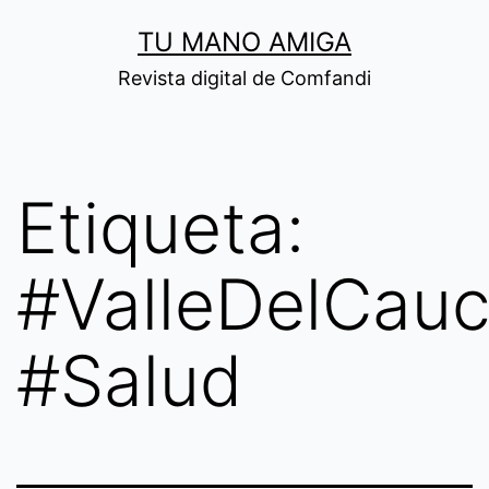
Saltar
TU MANO AMIGA
al
Revista digital de Comfandi
contenido
Etiqueta:
#ValleDelCau
#Salud