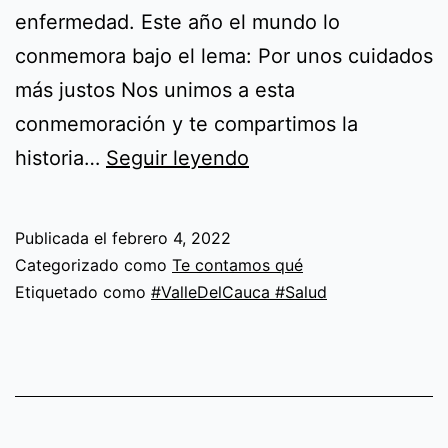
enfermedad. Este año el mundo lo
conmemora bajo el lema: Por unos cuidados
más justos Nos unimos a esta
conmemoración y te compartimos la
Día
historia…
Seguir leyendo
mundial
contra
Publicada el
febrero 4, 2022
el
Categorizado como
Te contamos qué
cáncer
Etiquetado como
#ValleDelCauca #Salud