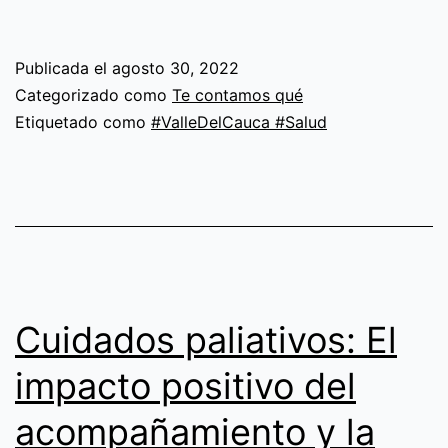
del
Adulto
Publicada el
agosto 30, 2022
Mayor:
Categorizado como
Te contamos qué
un
Etiquetado como
#ValleDelCauca #Salud
llamado
a
vivir
sanamente
y
en
Cuidados paliativos: El
plenitud
impacto positivo del
acompañamiento y la