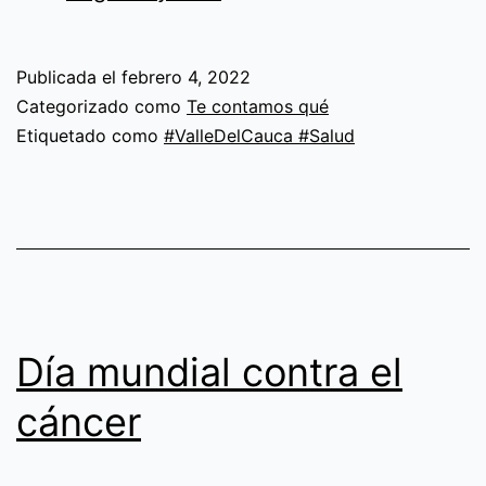
19
un
Publicada el
febrero 4, 2022
caso
Categorizado como
Te contamos qué
de
Etiquetado como
#ValleDelCauca #Salud
salud
mental
Día mundial contra el
cáncer