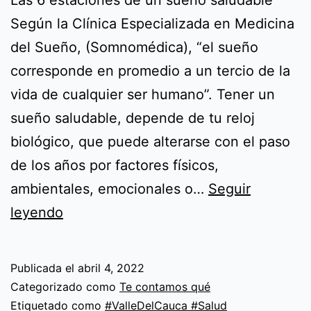
Según la Clínica Especializada en Medicina
del Sueño, (Somnomédica), “el sueño
corresponde en promedio a un tercio de la
vida de cualquier ser humano”. Tener un
sueño saludable, depende de tu reloj
biológico, que puede alterarse con el paso
de los años por factores físicos,
ambientales, emocionales o…
Seguir
Las
leyendo
6
estaciones
Publicada el
abril 4, 2022
de
Categorizado como
Te contamos qué
un
Etiquetado como
#ValleDelCauca #Salud