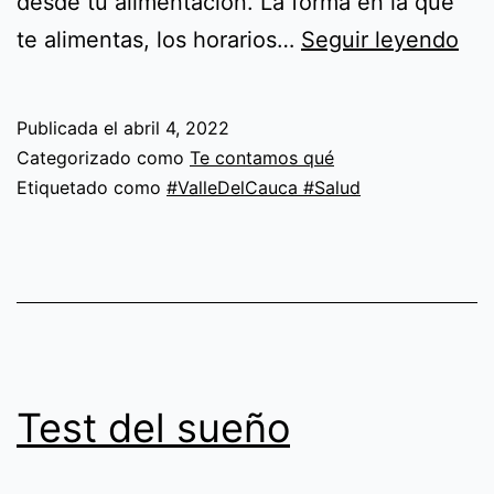
desde tu alimentación. La forma en la que
Nut
te alimentas, los horarios…
Seguir leyendo
par
el
Publicada el
abril 4, 2022
cui
Categorizado como
Te contamos qué
de
Etiquetado como
#ValleDelCauca #Salud
tu
cor
Test del sueño