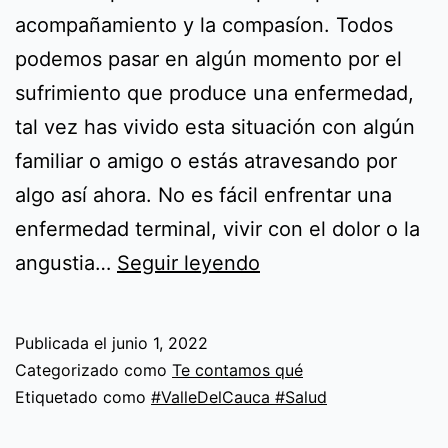
acompañamiento y la compasíon. Todos
podemos pasar en algún momento por el
sufrimiento que produce una enfermedad,
tal vez has vivido esta situación con algún
familiar o amigo o estás atravesando por
algo así ahora. No es fácil enfrentar una
enfermedad terminal, vivir con el dolor o la
Cuidados
angustia…
Seguir leyendo
paliativos:
El
Publicada el
junio 1, 2022
impacto
Categorizado como
Te contamos qué
positivo
Etiquetado como
#ValleDelCauca #Salud
del