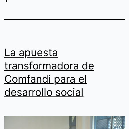
La apuesta
transformadora de
Comfandi para el
desarrollo social