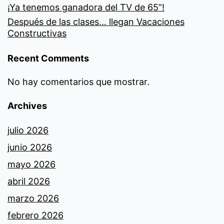
¡Ya tenemos ganadora del TV de 65”!
Después de las clases… llegan Vacaciones
Constructivas
Recent Comments
No hay comentarios que mostrar.
Archives
julio 2026
junio 2026
mayo 2026
abril 2026
marzo 2026
febrero 2026