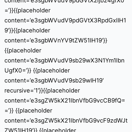
content=’e3sgbWVudV9pdGVtX2ljb24gfX0
=’}}{{placeholder
content=’e3sgbWVudV9pdGVtX3RpdGxlIH1
9′}}{{placeholder
content=’e3sgbWVnYV9tZW51IH19′}}
{{placeholder
content=’e3sgbWVudV9sb29wX3N1Ym1lbn
UgfX0=’}} {{placeholder
content=’e3sgbWVudV9sb29wIH19′
recursive=’1′}}{{placeholder
content=’e3sgZW5kX21lbnVfbG9vcCB9fQ=
=’}} {{placeholder
content=’e3sgZW5kX21lbnVfbG9vcF9zdWJt
ZW51IH19′}} {{placeholder