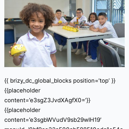
{{ brizy_dc_global_blocks position=’top’ }}
{{placeholder
content=’e3sgZ3JvdXAgfX0=’}}
{{placeholder
content=’e3sgbWVudV9sb29wIH19′