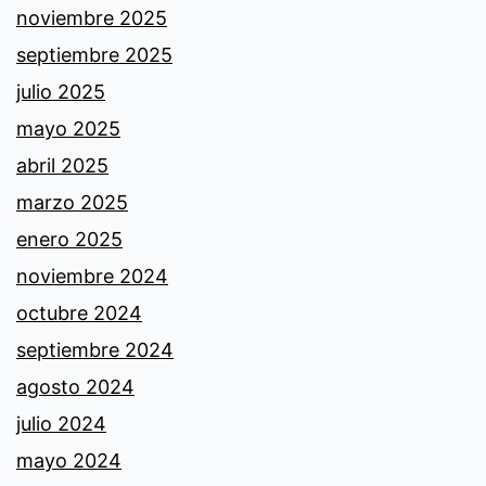
noviembre 2025
septiembre 2025
julio 2025
mayo 2025
abril 2025
marzo 2025
enero 2025
noviembre 2024
octubre 2024
septiembre 2024
agosto 2024
julio 2024
mayo 2024