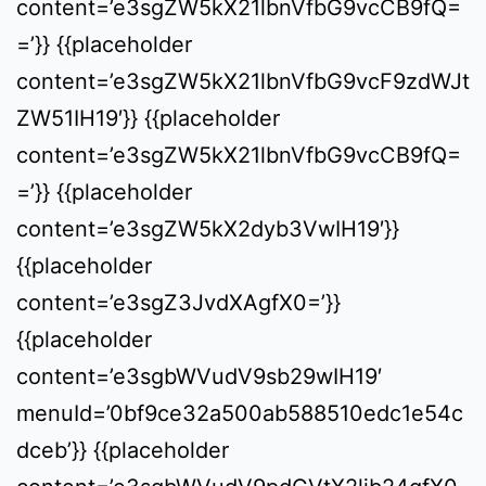
content=’e3sgZW5kX21lbnVfbG9vcCB9fQ=
=’}} {{placeholder
content=’e3sgZW5kX21lbnVfbG9vcF9zdWJt
ZW51IH19′}} {{placeholder
content=’e3sgZW5kX21lbnVfbG9vcCB9fQ=
=’}} {{placeholder
content=’e3sgZW5kX2dyb3VwIH19′}}
{{placeholder
content=’e3sgZ3JvdXAgfX0=’}}
{{placeholder
content=’e3sgbWVudV9sb29wIH19′
menuId=’0bf9ce32a500ab588510edc1e54c
dceb’}} {{placeholder