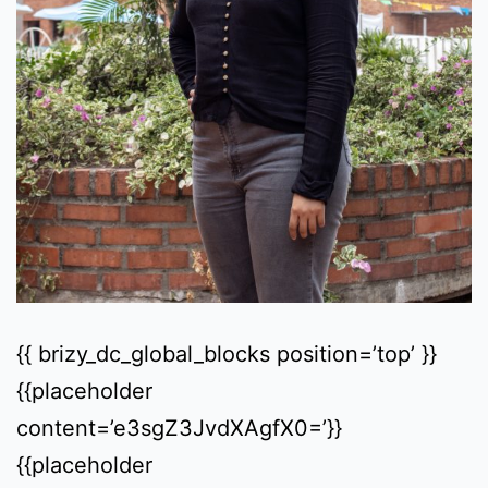
{{ brizy_dc_global_blocks position=’top’ }}
{{placeholder
content=’e3sgZ3JvdXAgfX0=’}}
{{placeholder