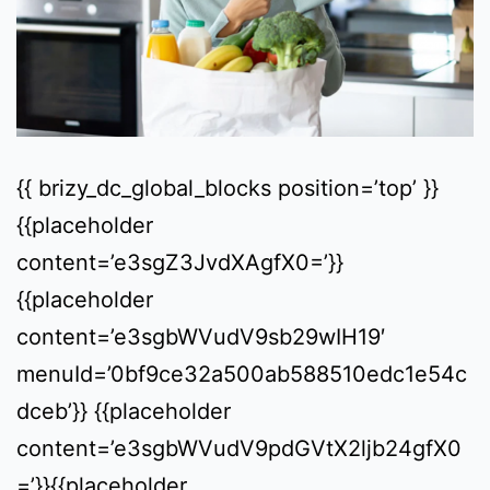
{{ brizy_dc_global_blocks position=’top’ }}
{{placeholder
content=’e3sgZ3JvdXAgfX0=’}}
{{placeholder
content=’e3sgbWVudV9sb29wIH19′
menuId=’0bf9ce32a500ab588510edc1e54c
dceb’}} {{placeholder
content=’e3sgbWVudV9pdGVtX2ljb24gfX0
=’}}{{placeholder