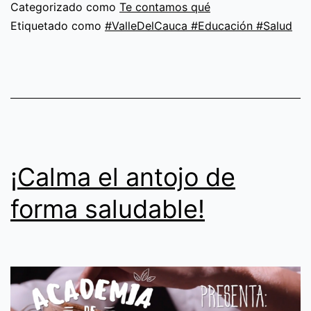
propósito:
Categorizado como
Te contamos qué
vivir
Etiquetado como
#ValleDelCauca #Educación #Salud
en
armonía
¡Calma el antojo de
forma saludable!