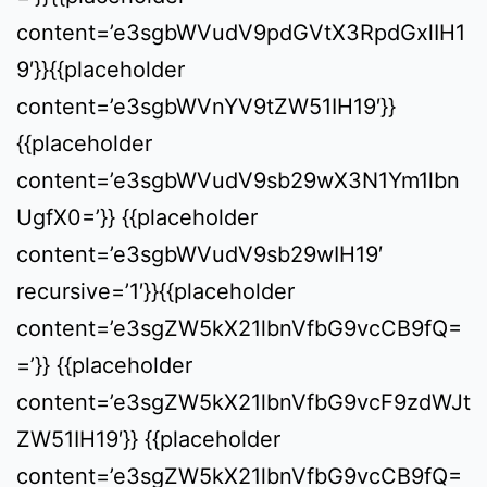
content=’e3sgbWVudV9pdGVtX3RpdGxlIH1
9′}}{{placeholder
content=’e3sgbWVnYV9tZW51IH19′}}
{{placeholder
content=’e3sgbWVudV9sb29wX3N1Ym1lbn
UgfX0=’}} {{placeholder
content=’e3sgbWVudV9sb29wIH19′
recursive=’1′}}{{placeholder
content=’e3sgZW5kX21lbnVfbG9vcCB9fQ=
=’}} {{placeholder
content=’e3sgZW5kX21lbnVfbG9vcF9zdWJt
ZW51IH19′}} {{placeholder
content=’e3sgZW5kX21lbnVfbG9vcCB9fQ=