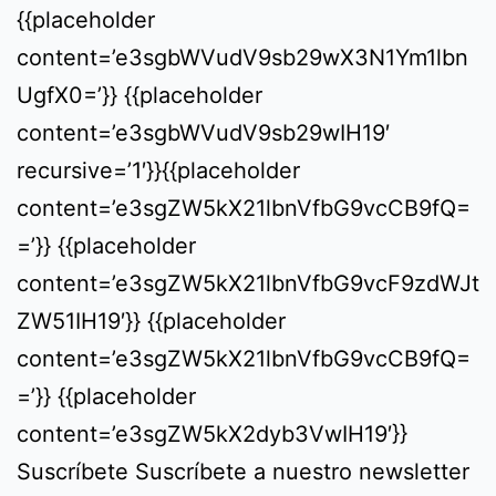
{{placeholder
content=’e3sgbWVudV9sb29wX3N1Ym1lbn
UgfX0=’}} {{placeholder
content=’e3sgbWVudV9sb29wIH19′
recursive=’1′}}{{placeholder
content=’e3sgZW5kX21lbnVfbG9vcCB9fQ=
=’}} {{placeholder
content=’e3sgZW5kX21lbnVfbG9vcF9zdWJt
ZW51IH19′}} {{placeholder
content=’e3sgZW5kX21lbnVfbG9vcCB9fQ=
=’}} {{placeholder
content=’e3sgZW5kX2dyb3VwIH19′}}
Suscríbete Suscríbete a nuestro newsletter