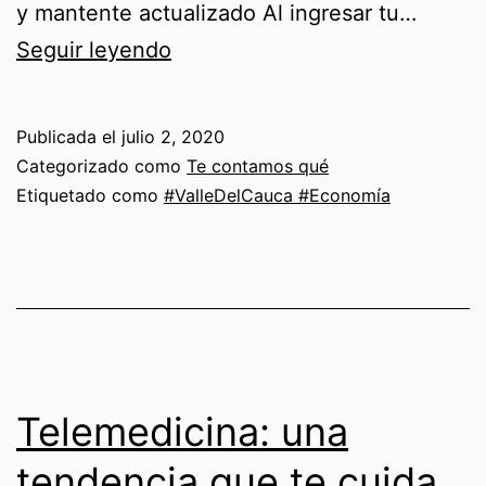
y mantente actualizado Al ingresar tu…
A
Seguir leyendo
tu
lista
Publicada el
julio 2, 2020
de
Categorizado como
Te contamos qué
mercado,
Etiquetado como
#ValleDelCauca #Economía
¡dale
clic!
Telemedicina: una
tendencia que te cuida