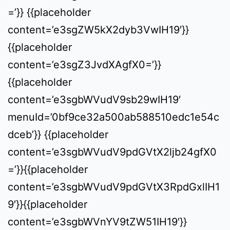
=’}} {{placeholder
content=’e3sgZW5kX2dyb3VwIH19′}}
{{placeholder
content=’e3sgZ3JvdXAgfX0=’}}
{{placeholder
content=’e3sgbWVudV9sb29wIH19′
menuId=’0bf9ce32a500ab588510edc1e54c
dceb’}} {{placeholder
content=’e3sgbWVudV9pdGVtX2ljb24gfX0
=’}}{{placeholder
content=’e3sgbWVudV9pdGVtX3RpdGxlIH1
9′}}{{placeholder
content=’e3sgbWVnYV9tZW51IH19′}}