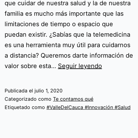
que cuidar de nuestra salud y la de nuestra
familia es mucho más importante que las
limitaciones de tiempo o espacio que
puedan existir. ¿Sabías que la telemedicina
es una herramienta muy útil para cuidarnos
a distancia? Queremos darte información de
Telemedicin
valor sobre esta…
Seguir leyendo
una
tendencia
Publicada el
julio 1, 2020
que
Categorizado como
Te contamos qué
te
Etiquetado como
#ValleDelCauca #Innovación #Salud
cuida