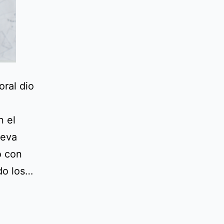
oral dio
n el
ueva
ó con
do los…