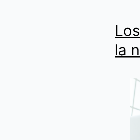
Los
la 