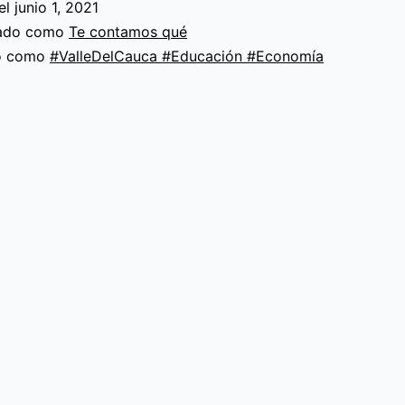
el
junio 1, 2021
la
zado como
Te contamos qué
nueva
do como
#ValleDelCauca #Educación #Economía
era