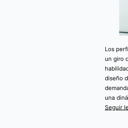
Los perf
un giro 
habilida
diseño d
demanda 
una diná
Seguir 