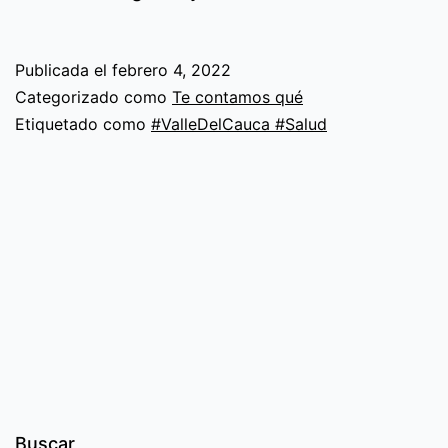
mundial
contra
Publicada el
febrero 4, 2022
el
Categorizado como
Te contamos qué
cáncer
Etiquetado como
#ValleDelCauca #Salud
Buscar