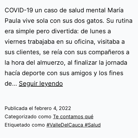
COVID-19 un caso de salud mental María
Paula vive sola con sus dos gatos. Su rutina
era simple pero divertida: de lunes a
viernes trabajaba en su oficina, visitaba a
sus clientes, se reía con sus compañeros a
la hora del almuerzo, al finalizar la jornada
hacía deporte con sus amigos y los fines
COVID-
de…
Seguir leyendo
19
un
Publicada el
febrero 4, 2022
caso
Categorizado como
Te contamos qué
de
Etiquetado como
#ValleDelCauca #Salud
salud