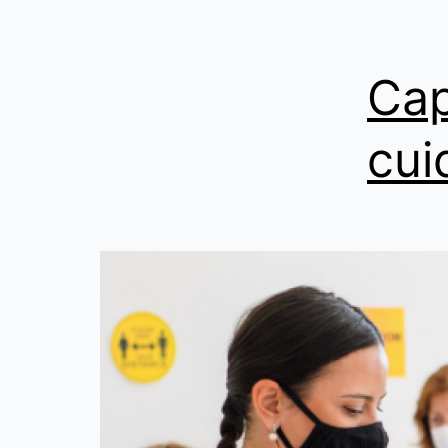
Cap
cui