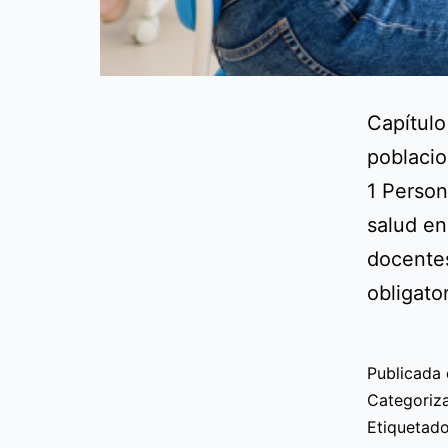
Capítulo
poblacio
1 Person
salud en
docentes
obligato
Publicada 
Categori
Etiqueta