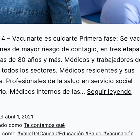
 4 – Vacunarte es cuidarte Primera fase: Se va
nes de mayor riesgo de contagio, en tres etapa
as de 80 años y más. Médicos y trabajadores d
 todos los sectores. Médicos residentes y sus
. Profesionales de la salud en servicio social
Ca
rio. Médicos internos de las…
Seguir leyendo
4
–
el
abril 1, 2021
Va
zado como
Te contamos qué
es
do como
#ValleDelCauca #Educación #Salud #Vacunación