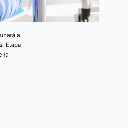
cunará a
s: Etapa
e la
pítulo
cunarte