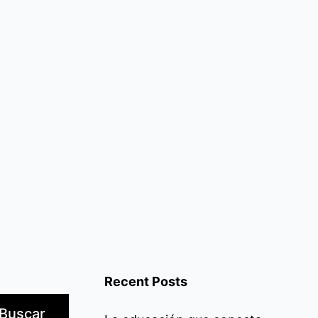
cu
Recent Posts
Buscar