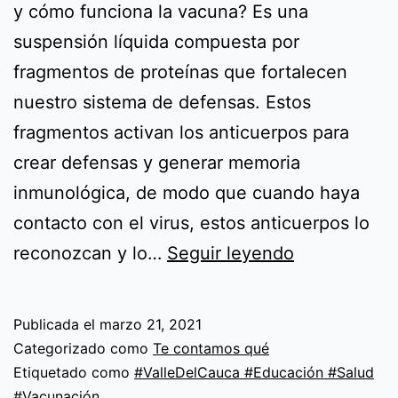
y cómo funciona la vacuna? Es una
suspensión líquida compuesta por
fragmentos de proteínas que fortalecen
nuestro sistema de defensas. Estos
fragmentos activan los anticuerpos para
crear defensas y generar memoria
inmunológica, de modo que cuando haya
contacto con el virus, estos anticuerpos lo
Capítulo
reconozcan y lo…
Seguir leyendo
1
–
Publicada el
marzo 21, 2021
Vacunarte
Categorizado como
Te contamos qué
es
Etiquetado como
#ValleDelCauca #Educación #Salud
#Vacunación