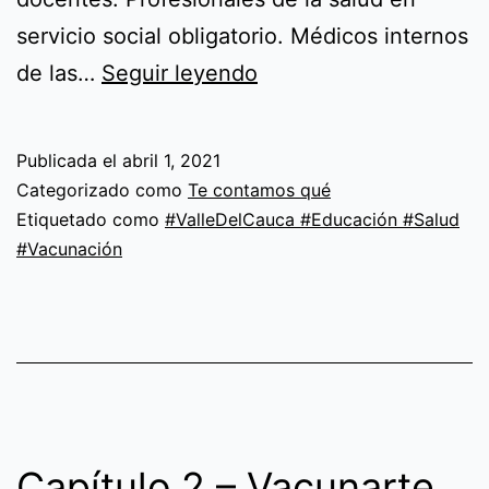
servicio social obligatorio. Médicos internos
Capítulo
de las…
Seguir leyendo
4
–
Publicada el
abril 1, 2021
Vacunarte
Categorizado como
Te contamos qué
es
Etiquetado como
#ValleDelCauca #Educación #Salud
#Vacunación
cuidarte
Capítulo 2 – Vacunarte