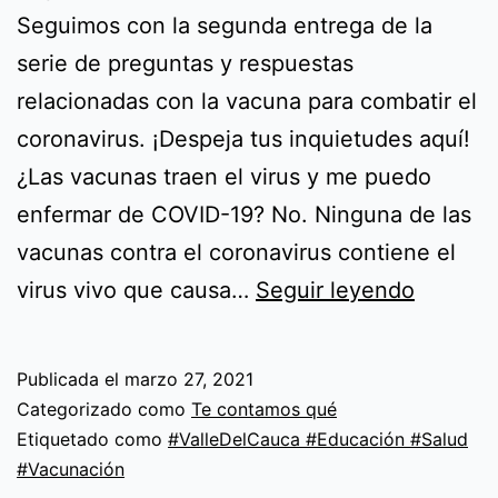
Seguimos con la segunda entrega de la
serie de preguntas y respuestas
relacionadas con la vacuna para combatir el
coronavirus. ¡Despeja tus inquietudes aquí!
¿Las vacunas traen el virus y me puedo
enfermar de COVID-19? No. Ninguna de las
vacunas contra el coronavirus contiene el
Capítul
virus vivo que causa…
Seguir leyendo
2
–
Publicada el
marzo 27, 2021
Vacunar
Categorizado como
Te contamos qué
es
Etiquetado como
#ValleDelCauca #Educación #Salud
#Vacunación
cuidart