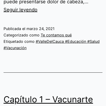
puede presentarse dolor de cabeza,…
Capítulo
Seguir leyendo
3
–
Publicada el
marzo 24, 2021
Vacunarte
Categorizado como
Te contamos qué
es
Etiquetado como
#ValleDelCauca #Educación #Salud
#Vacunación
cuidarte
Capítulo 1 – Vacunarte