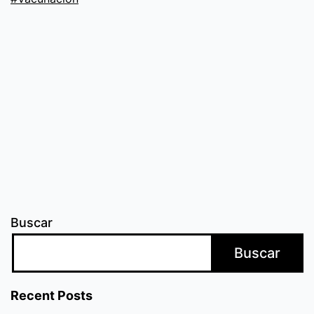
cuidarte
Buscar
Buscar
Recent Posts