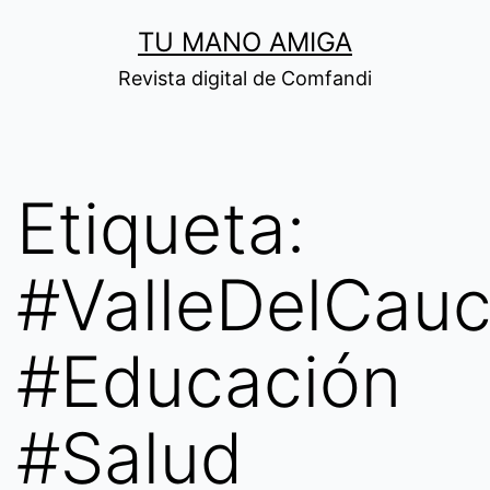
Saltar
TU MANO AMIGA
al
Revista digital de Comfandi
contenido
Etiqueta:
#ValleDelCau
#Educación
#Salud