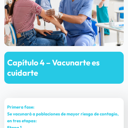
Capítulo 4 – Vacunarte es 
cuidarte
Primera fase:
Se vacunará a poblaciones de mayor riesgo de contagio, 
en tres etapas:
Etapa 1