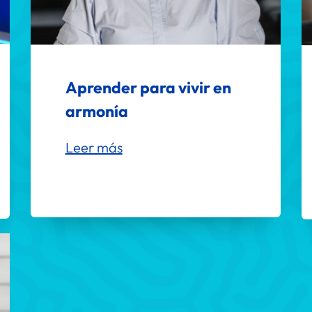
Aprender para vivir en 
armonía
Leer más