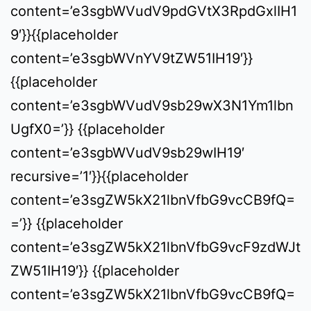
content=’e3sgbWVudV9pdGVtX3RpdGxlIH1
9′}}{{placeholder
content=’e3sgbWVnYV9tZW51IH19′}}
{{placeholder
content=’e3sgbWVudV9sb29wX3N1Ym1lbn
UgfX0=’}} {{placeholder
content=’e3sgbWVudV9sb29wIH19′
recursive=’1′}}{{placeholder
content=’e3sgZW5kX21lbnVfbG9vcCB9fQ=
=’}} {{placeholder
content=’e3sgZW5kX21lbnVfbG9vcF9zdWJt
ZW51IH19′}} {{placeholder
content=’e3sgZW5kX21lbnVfbG9vcCB9fQ=