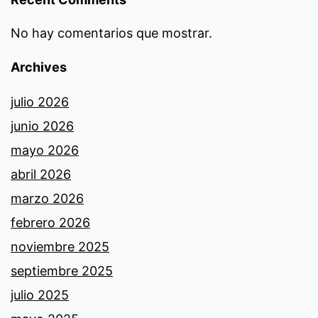
No hay comentarios que mostrar.
Archives
julio 2026
junio 2026
mayo 2026
abril 2026
marzo 2026
febrero 2026
noviembre 2025
septiembre 2025
julio 2025