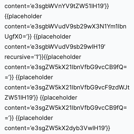
content=’e3sgbWVnYV9tZW51IH19′}}
{{placeholder
content=’e3sgbWVudV9sb29wX3N1Ym1lbn
UgfX0=’}} {{placeholder
content=’e3sgbWVudV9sb29wIH19′
recursive=’1′}}{{placeholder
content=’e3sgZW5kX21lbnVfbG9vcCB9fQ=
=’}} {{placeholder
content=’e3sgZW5kX21lbnVfbG9vcF9zdWJt
ZW51IH19′}} {{placeholder
content=’e3sgZW5kX21lbnVfbG9vcCB9fQ=
=’}} {{placeholder
content=’e3sgZW5kX2dyb3VwIH19′}}