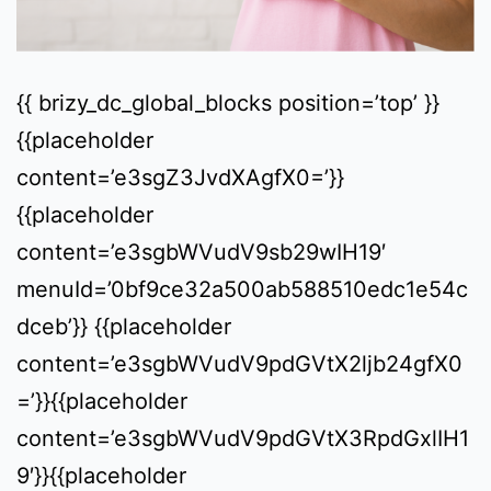
{{ brizy_dc_global_blocks position=’top’ }}
{{placeholder
content=’e3sgZ3JvdXAgfX0=’}}
{{placeholder
content=’e3sgbWVudV9sb29wIH19′
menuId=’0bf9ce32a500ab588510edc1e54c
dceb’}} {{placeholder
content=’e3sgbWVudV9pdGVtX2ljb24gfX0
=’}}{{placeholder
content=’e3sgbWVudV9pdGVtX3RpdGxlIH1
9′}}{{placeholder