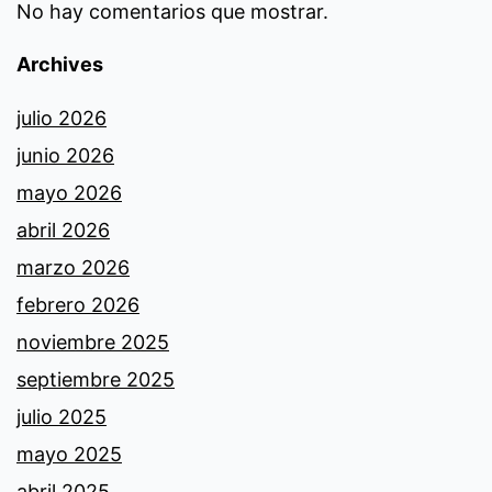
No hay comentarios que mostrar.
Archives
julio 2026
junio 2026
mayo 2026
abril 2026
marzo 2026
febrero 2026
noviembre 2025
septiembre 2025
julio 2025
mayo 2025
abril 2025