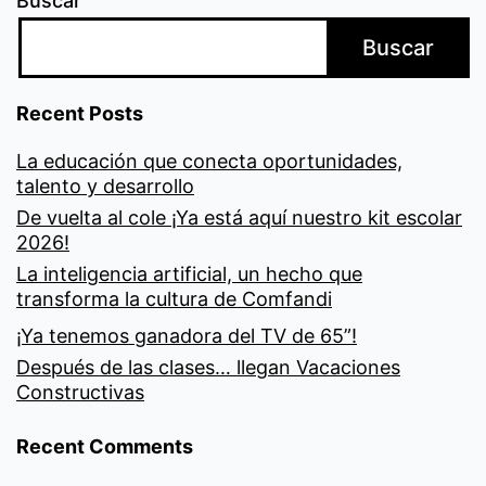
Buscar
Buscar
Recent Posts
La educación que conecta oportunidades,
talento y desarrollo
De vuelta al cole ¡Ya está aquí nuestro kit escolar
2026!
La inteligencia artificial, un hecho que
transforma la cultura de Comfandi
¡Ya tenemos ganadora del TV de 65”!
Después de las clases… llegan Vacaciones
Constructivas
Recent Comments