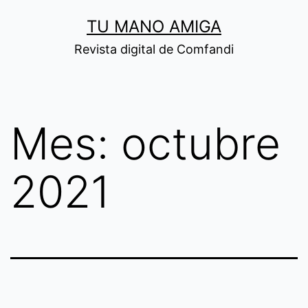
Saltar
TU MANO AMIGA
al
Revista digital de Comfandi
contenido
Mes:
octubre
2021