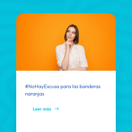
#NoHayExcusa para las banderas 
naranjas
Leer más