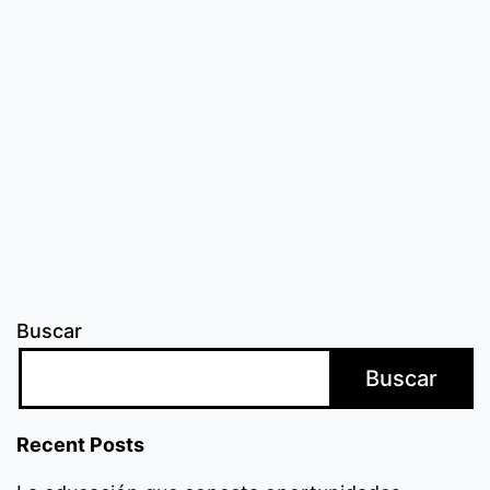
nuevos
idiomas
Buscar
Buscar
Recent Posts