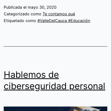
de
Publicada el
mayo 30, 2020
los
Categorizado como
Te contamos qué
vallecaucanos,
Etiquetado como
#ValleDelCauca #Educación
el
Propósito
que
nos
mueve
Hablemos de
ciberseguridad personal