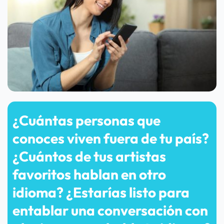
¿Cuántas personas que 
conoces viven fuera de tu país? 
¿Cuántos de tus artistas 
favoritos hablan en otro 
idioma? ¿Estarías listo para 
entablar una conversación con 