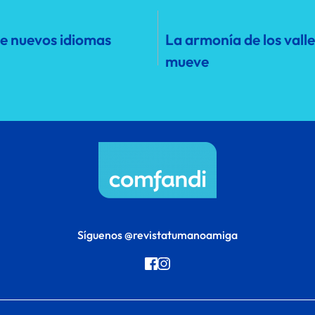
e nuevos idiomas
La armonía de los vall
mueve
Síguenos 
@revistatumanoamiga