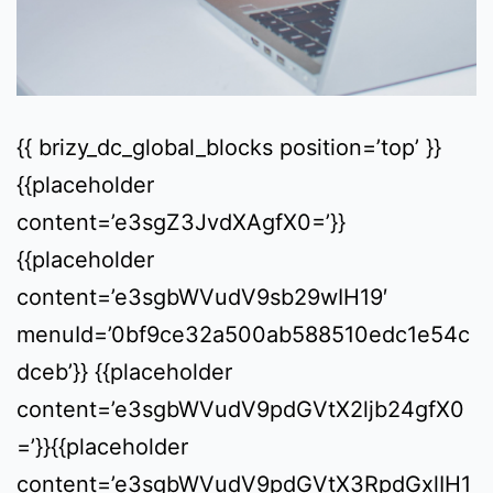
{{ brizy_dc_global_blocks position=’top’ }}
{{placeholder
content=’e3sgZ3JvdXAgfX0=’}}
{{placeholder
content=’e3sgbWVudV9sb29wIH19′
menuId=’0bf9ce32a500ab588510edc1e54c
dceb’}} {{placeholder
content=’e3sgbWVudV9pdGVtX2ljb24gfX0
=’}}{{placeholder
content=’e3sgbWVudV9pdGVtX3RpdGxlIH1