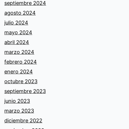
septiembre 2024
agosto 2024
julio 2024
mayo 2024
abril 2024
marzo 2024
febrero 2024
enero 2024
octubre 2023
septiembre 2023
junio 2023
marzo 2023
diciembre 2022