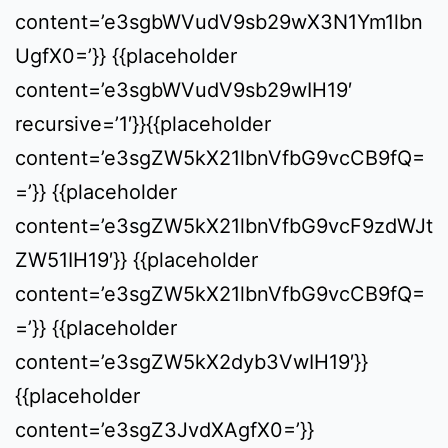
content=’e3sgbWVudV9sb29wX3N1Ym1lbn
UgfX0=’}} {{placeholder
content=’e3sgbWVudV9sb29wIH19′
recursive=’1′}}{{placeholder
content=’e3sgZW5kX21lbnVfbG9vcCB9fQ=
=’}} {{placeholder
content=’e3sgZW5kX21lbnVfbG9vcF9zdWJt
ZW51IH19′}} {{placeholder
content=’e3sgZW5kX21lbnVfbG9vcCB9fQ=
=’}} {{placeholder
content=’e3sgZW5kX2dyb3VwIH19′}}
{{placeholder
content=’e3sgZ3JvdXAgfX0=’}}