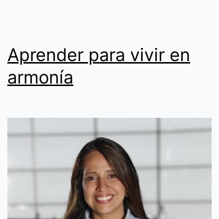
Aprender para vivir en
armonía