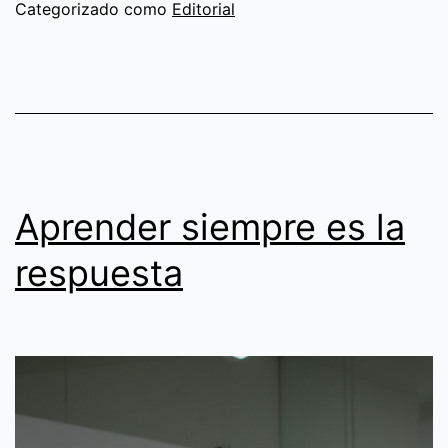
en
Categorizado como
Editorial
armonía
Aprender siempre es la
respuesta