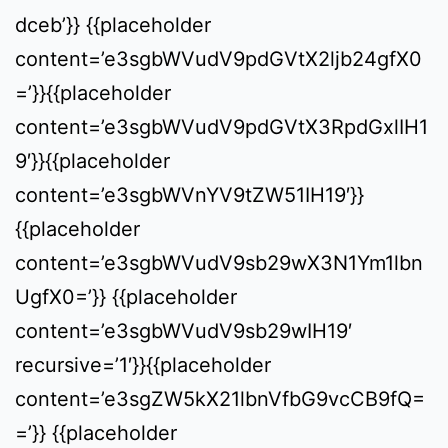
dceb’}} {{placeholder
content=’e3sgbWVudV9pdGVtX2ljb24gfX0
=’}}{{placeholder
content=’e3sgbWVudV9pdGVtX3RpdGxlIH1
9′}}{{placeholder
content=’e3sgbWVnYV9tZW51IH19′}}
{{placeholder
content=’e3sgbWVudV9sb29wX3N1Ym1lbn
UgfX0=’}} {{placeholder
content=’e3sgbWVudV9sb29wIH19′
recursive=’1′}}{{placeholder
content=’e3sgZW5kX21lbnVfbG9vcCB9fQ=
=’}} {{placeholder