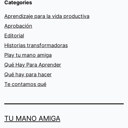
Categories
Aprendizaje para la vida productiva
Aprobación
Editorial
Historias transformadoras
Play tu mano amiga
Qué Hay Para Aprender
Qué hay para hacer
Te contamos qué
TU MANO AMIGA