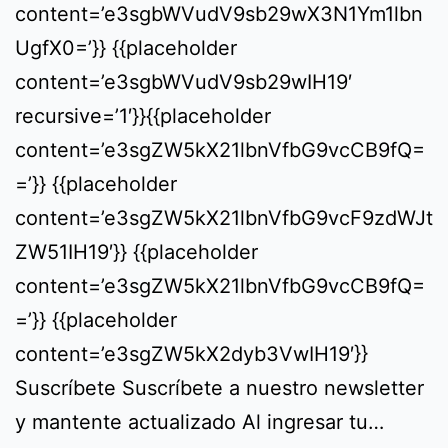
content=’e3sgbWVudV9sb29wX3N1Ym1lbn
UgfX0=’}} {{placeholder
content=’e3sgbWVudV9sb29wIH19′
recursive=’1′}}{{placeholder
content=’e3sgZW5kX21lbnVfbG9vcCB9fQ=
=’}} {{placeholder
content=’e3sgZW5kX21lbnVfbG9vcF9zdWJt
ZW51IH19′}} {{placeholder
content=’e3sgZW5kX21lbnVfbG9vcCB9fQ=
=’}} {{placeholder
content=’e3sgZW5kX2dyb3VwIH19′}}
Suscríbete Suscríbete a nuestro newsletter
y mantente actualizado Al ingresar tu…