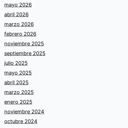
mayo 2026
abril 2026
marzo 2026
febrero 2026
noviembre 2025
septiembre 2025
julio 2025
mayo 2025
abril 2025
marzo 2025
enero 2025
noviembre 2024
octubre 2024