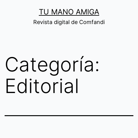
Saltar
TU MANO AMIGA
al
Revista digital de Comfandi
contenido
Categoría:
Editorial