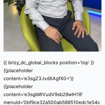
{{ brizy_dc_global_blocks position=’top’ }}
{{placeholder
content=’e3sgZ3JvdXAgfX0=’}}
{{placeholder
content=’e3sgbWVudV9sb29wIH19′
menuId=’0bf9ce32a500ab588510edc1e54c