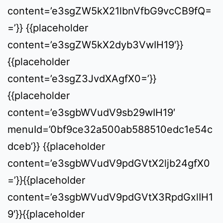
content=’e3sgZW5kX21lbnVfbG9vcCB9fQ=
=’}} {{placeholder
content=’e3sgZW5kX2dyb3VwIH19′}}
{{placeholder
content=’e3sgZ3JvdXAgfX0=’}}
{{placeholder
content=’e3sgbWVudV9sb29wIH19′
menuId=’0bf9ce32a500ab588510edc1e54c
dceb’}} {{placeholder
content=’e3sgbWVudV9pdGVtX2ljb24gfX0
=’}}{{placeholder
content=’e3sgbWVudV9pdGVtX3RpdGxlIH1
9′}}{{placeholder