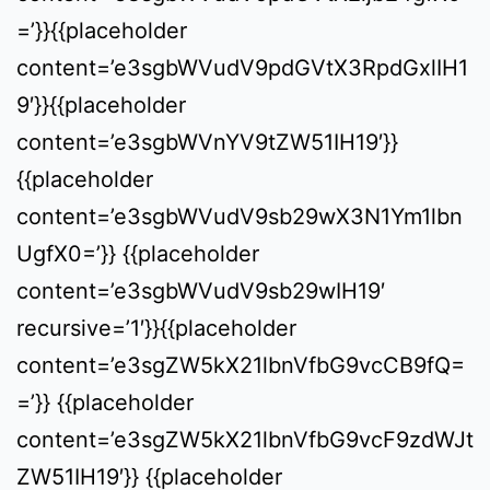
=’}}{{placeholder
content=’e3sgbWVudV9pdGVtX3RpdGxlIH1
9′}}{{placeholder
content=’e3sgbWVnYV9tZW51IH19′}}
{{placeholder
content=’e3sgbWVudV9sb29wX3N1Ym1lbn
UgfX0=’}} {{placeholder
content=’e3sgbWVudV9sb29wIH19′
recursive=’1′}}{{placeholder
content=’e3sgZW5kX21lbnVfbG9vcCB9fQ=
=’}} {{placeholder
content=’e3sgZW5kX21lbnVfbG9vcF9zdWJt
ZW51IH19′}} {{placeholder