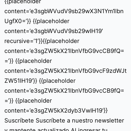
{{placeholder
content=’e3sgbWVudV9sb29wX3N1Ym1lbn
UgfX0=’}} {{placeholder
content=’e3sgbWVudV9sb29wIH19′
recursive=’1′}}{{placeholder
content=’e3sgZW5kX21lbnVfbG9vcCB9fQ=
=’}} {{placeholder
content=’e3sgZW5kX21lbnVfbG9vcF9zdWJt
ZW51IH19′}} {{placeholder
content=’e3sgZW5kX21lbnVfbG9vcCB9fQ=
=’}} {{placeholder
content=’e3sgZW5kX2dyb3VwIH19′}}
Suscríbete Suscríbete a nuestro newsletter
y mantente actualizado Al ingresar tu…