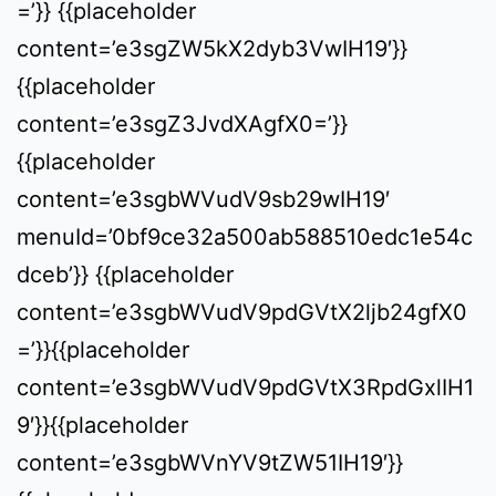
=’}} {{placeholder
content=’e3sgZW5kX2dyb3VwIH19′}}
{{placeholder
content=’e3sgZ3JvdXAgfX0=’}}
{{placeholder
content=’e3sgbWVudV9sb29wIH19′
menuId=’0bf9ce32a500ab588510edc1e54c
dceb’}} {{placeholder
content=’e3sgbWVudV9pdGVtX2ljb24gfX0
=’}}{{placeholder
content=’e3sgbWVudV9pdGVtX3RpdGxlIH1
9′}}{{placeholder
content=’e3sgbWVnYV9tZW51IH19′}}