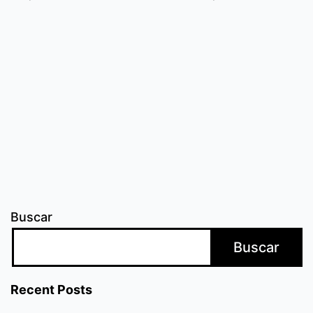
tus
propósitos
Buscar
Buscar
Recent Posts