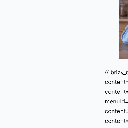
{{ brizy
content
content
menuId=
content
content