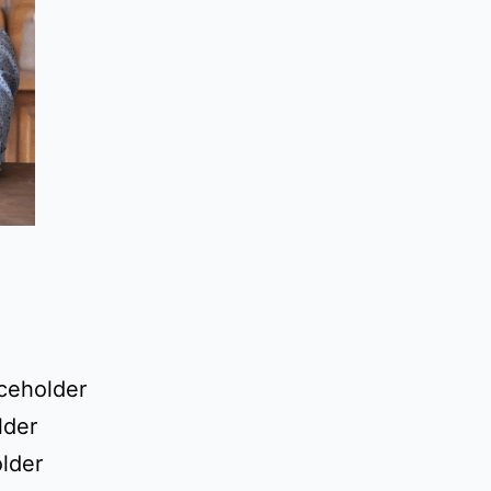
ceholder
lder
lder