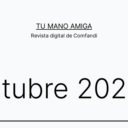
TU MANO AMIGA
Revista digital de Comfandi
tubre 20