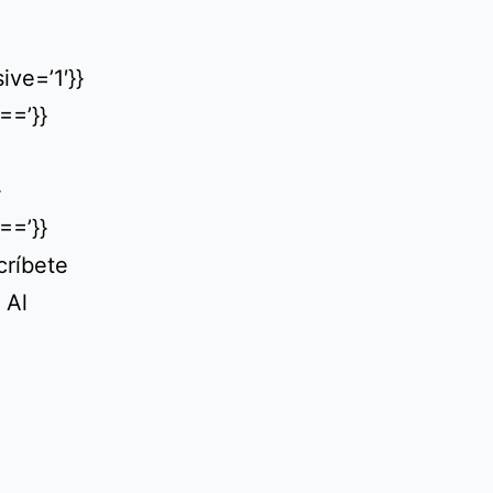
ve=’1′}}
==’}}
}
==’}}
ríbete
 Al