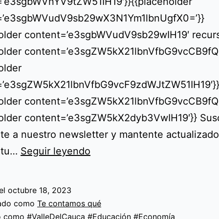
=’e3sgbWVnYV9tZW51IH19′}}{{placeholder
=’e3sgbWVudV9sb29wX3N1Ym1lbnUgfX0=’}}
older content=’e3sgbWVudV9sb29wIH19′ recursi
holder content=’e3sgZW5kX21lbnVfbG9vcCB9fQ
older
=’e3sgZW5kX21lbnVfbG9vcF9zdWJtZW51IH19′}
holder content=’e3sgZW5kX21lbnVfbG9vcCB9fQ
holder content=’e3sgZW5kX2dyb3VwIH19′}} Susc
te a nuestro newsletter y mantente actualizado
¿Sabías
r tu…
Seguir leyendo
que
puedes
el
octubre 18, 2023
adelantar
zado como
Te contamos qué
tu
do como
#ValleDelCauca #Educación #Economía