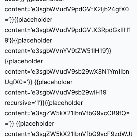
content=’e3sgbWVudV9pdGVtX2ljb24gfX0
=’}}{{placeholder
content=’e3sgbWVudV9pdGVtX3RpdGxlIH1
9′}}{{placeholder
content=’e3sgbWVnYV9tZW51IH19′}}
{{placeholder
content=’e3sgbWVudV9sb29wX3N1Ym1lbn
UgfX0=’}} {{placeholder
content=’e3sgbWVudV9sb29wIH19′
recursive=’1′}}{{placeholder
content=’e3sgZW5kX21lbnVfbG9vcCB9fQ=
=’}} {{placeholder
content=’e3sgZW5kX21lbnVfbG9vcF9zdWJt