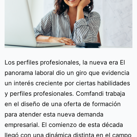
Los perfiles profesionales, la nueva era El
panorama laboral dio un giro que evidencia
un interés creciente por ciertas habilidades
y perfiles profesionales. Comfandi trabaja
en el diseño de una oferta de formación
para atender esta nueva demanda
empresarial. El comienzo de esta década
llegó con una dinámica distinta en el campo