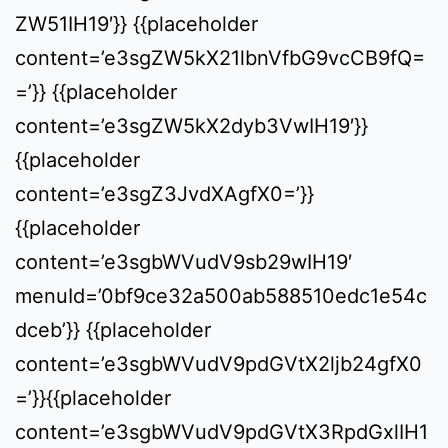
ZW51IH19′}} {{placeholder
content=’e3sgZW5kX21lbnVfbG9vcCB9fQ=
=’}} {{placeholder
content=’e3sgZW5kX2dyb3VwIH19′}}
{{placeholder
content=’e3sgZ3JvdXAgfX0=’}}
{{placeholder
content=’e3sgbWVudV9sb29wIH19′
menuId=’0bf9ce32a500ab588510edc1e54c
dceb’}} {{placeholder
content=’e3sgbWVudV9pdGVtX2ljb24gfX0
=’}}{{placeholder
content=’e3sgbWVudV9pdGVtX3RpdGxlIH1