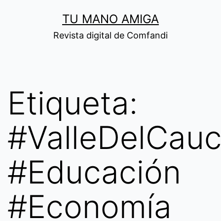
Saltar
TU MANO AMIGA
al
Revista digital de Comfandi
contenido
Etiqueta:
#ValleDelCau
#Educación
#Economía