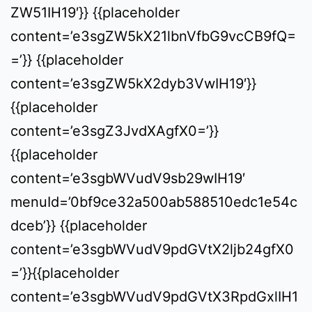
ZW51IH19′}} {{placeholder
content=’e3sgZW5kX21lbnVfbG9vcCB9fQ=
=’}} {{placeholder
content=’e3sgZW5kX2dyb3VwIH19′}}
{{placeholder
content=’e3sgZ3JvdXAgfX0=’}}
{{placeholder
content=’e3sgbWVudV9sb29wIH19′
menuId=’0bf9ce32a500ab588510edc1e54c
dceb’}} {{placeholder
content=’e3sgbWVudV9pdGVtX2ljb24gfX0
=’}}{{placeholder
content=’e3sgbWVudV9pdGVtX3RpdGxlIH1