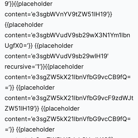
9′}}{{placeholder
content=’e3sgbWVnYV9tZW51IH19′}}
{{placeholder
content=’e3sgbWVudV9sb29wX3N1Ym1lbn
UgfX0=’}} {{placeholder
content=’e3sgbWVudV9sb29wIH19′
recursive=’1′}}{{placeholder
content=’e3sgZW5kX21lbnVfbG9vcCB9fQ=
=’}} {{placeholder
content=’e3sgZW5kX21lbnVfbG9vcF9zdWJt
ZW51IH19′}} {{placeholder
content=’e3sgZW5kX21lbnVfbG9vcCB9fQ=
=’}} {{placeholder