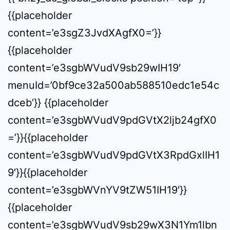
{{placeholder
content=’e3sgZ3JvdXAgfX0=’}}
{{placeholder
content=’e3sgbWVudV9sb29wIH19′
menuId=’0bf9ce32a500ab588510edc1e54c
dceb’}} {{placeholder
content=’e3sgbWVudV9pdGVtX2ljb24gfX0
=’}}{{placeholder
content=’e3sgbWVudV9pdGVtX3RpdGxlIH1
9′}}{{placeholder
content=’e3sgbWVnYV9tZW51IH19′}}
{{placeholder
content=’e3sgbWVudV9sb29wX3N1Ym1lbn