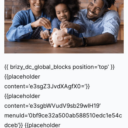
{{ brizy_dc_global_blocks position=’top’ }}
{{placeholder
content=’e3sgZ3JvdXAgfX0=’}}
{{placeholder
content=’e3sgbWVudV9sb29wIH19′
menuId=’0bf9ce32a500ab588510edc1e54c
dceb’}} {{placeholder