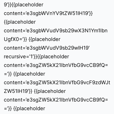
9′}}{{placeholder
content=’e3sgbWVnYV9tZW51IH19′}}
{{placeholder
content=’e3sgbWVudV9sb29wX3N1Ym1lbn
UgfX0=’}} {{placeholder
content=’e3sgbWVudV9sb29wIH19′
recursive=’1′}}{{placeholder
content=’e3sgZW5kX21lbnVfbG9vcCB9fQ=
=’}} {{placeholder
content=’e3sgZW5kX21lbnVfbG9vcF9zdWJt
ZW51IH19′}} {{placeholder
content=’e3sgZW5kX21lbnVfbG9vcCB9fQ=
=’}} {{placeholder