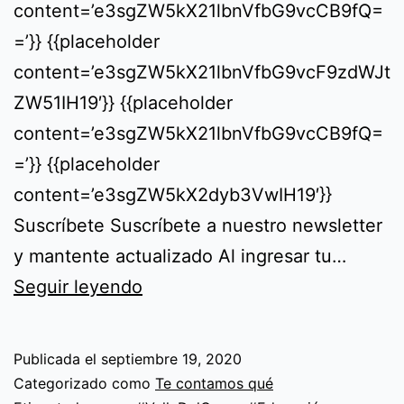
content=’e3sgZW5kX21lbnVfbG9vcCB9fQ=
=’}} {{placeholder
content=’e3sgZW5kX21lbnVfbG9vcF9zdWJt
ZW51IH19′}} {{placeholder
content=’e3sgZW5kX21lbnVfbG9vcCB9fQ=
=’}} {{placeholder
content=’e3sgZW5kX2dyb3VwIH19′}}
Suscríbete Suscríbete a nuestro newsletter
y mantente actualizado Al ingresar tu…
Comprar
Seguir leyendo
vivienda:
un
Publicada el
septiembre 19, 2020
propósito
Categorizado como
Te contamos qué