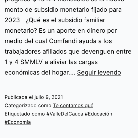
monto de subsidio monetario fijado para
2023 ¿Qué es el subsidio familiar
monetario? Es un aporte en dinero por
medio del cual Comfandi ayuda a los
trabajadores afiliados que devenguen entre
1 y 4 SMMLV a aliviar las cargas
Subsi
económicas del hogar.…
Seguir leyendo
monet
un
Publicada el
julio 9, 2021
aport
Categorizado como
Te contamos qué
para
Etiquetado como
#ValleDelCauca #Educación
#Economía
tu
progr