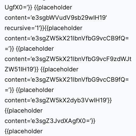
UgfX0=’}} {{placeholder
content=’e3sgbWVudV9sb29wIH19′
recursive=’1′}}{{placeholder
content=’e3sgZW5kX21lbnVfbG9vcCB9fQ=
=’}} {{placeholder
content=’e3sgZW5kX21lbnVfbG9vcF9zdWJt
ZW51IH19′}} {{placeholder
content=’e3sgZW5kX21lbnVfbG9vcCB9fQ=
=’}} {{placeholder
content=’e3sgZW5kX2dyb3VwIH19′}}
{{placeholder
content=’e3sgZ3JvdXAgfX0=’}}
{{placeholder