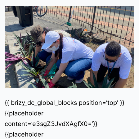
{{ brizy_dc_global_blocks position=’top’ }}
{{placeholder
content=’e3sgZ3JvdXAgfX0=’}}
{{placeholder