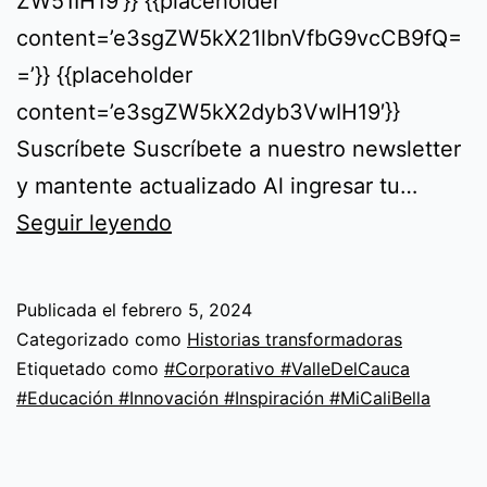
ZW51IH19′}} {{placeholder
content=’e3sgZW5kX21lbnVfbG9vcCB9fQ=
=’}} {{placeholder
content=’e3sgZW5kX2dyb3VwIH19′}}
Suscríbete Suscríbete a nuestro newsletter
y mantente actualizado Al ingresar tu…
Volvamos
Seguir leyendo
a
mi
Publicada el
febrero 5, 2024
Cali
Categorizado como
Historias transformadoras
bella
Etiquetado como
#Corporativo #ValleDelCauca
#Educación #Innovación #Inspiración #MiCaliBella