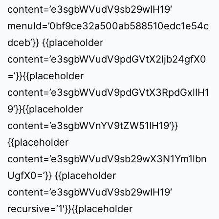
content=’e3sgbWVudV9sb29wIH19′
menuId=’0bf9ce32a500ab588510edc1e54c
dceb’}} {{placeholder
content=’e3sgbWVudV9pdGVtX2ljb24gfX0
=’}}{{placeholder
content=’e3sgbWVudV9pdGVtX3RpdGxlIH1
9′}}{{placeholder
content=’e3sgbWVnYV9tZW51IH19′}}
{{placeholder
content=’e3sgbWVudV9sb29wX3N1Ym1lbn
UgfX0=’}} {{placeholder
content=’e3sgbWVudV9sb29wIH19′
recursive=’1′}}{{placeholder