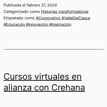
cuota
Publicada el
febrero 21, 2024
monetaria
Categorizado como
Historias transformadoras
para
Etiquetado como
#Corporativo #ValleDelCauca
#Educación #Innovación #Inspiración
el
2024
Cursos virtuales en
alianza con Crehana