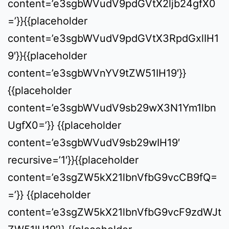
content=’e3sgbWVudV9pdGVtX2ljb24gfX0
=’}}{{placeholder
content=’e3sgbWVudV9pdGVtX3RpdGxlIH1
9′}}{{placeholder
content=’e3sgbWVnYV9tZW51IH19′}}
{{placeholder
content=’e3sgbWVudV9sb29wX3N1Ym1lbn
UgfX0=’}} {{placeholder
content=’e3sgbWVudV9sb29wIH19′
recursive=’1′}}{{placeholder
content=’e3sgZW5kX21lbnVfbG9vcCB9fQ=
=’}} {{placeholder
content=’e3sgZW5kX21lbnVfbG9vcF9zdWJt