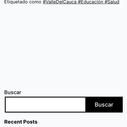
a
Etiquetado como
#ValleDelCauca #Educación #Salud
cuidarte
Buscar
Buscar
Recent Posts