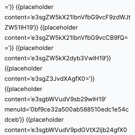
=’}} {{placeholder
content=’e3sgZW5kX21lbnVfbG9vcF9zdWJt
ZW51IH19′}} {{placeholder
content=’e3sgZW5kX21lbnVfbG9vcCB9fQ=
=’}} {{placeholder
content=’e3sgZW5kX2dyb3VwIH19′}}
{{placeholder
content=’e3sgZ3JvdXAgfX0=’}}
{{placeholder
content=’e3sgbWVudV9sb29wIH19′
menuId=’0bf9ce32a500ab588510edc1e54c
dceb’}} {{placeholder
content=’e3sgbWVudV9pdGVtX2ljb24gfX0