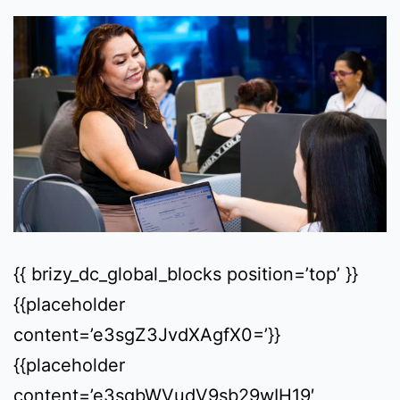
{{ brizy_dc_global_blocks position=’top’ }}
{{placeholder
content=’e3sgZ3JvdXAgfX0=’}}
{{placeholder
content=’e3sgbWVudV9sb29wIH19′