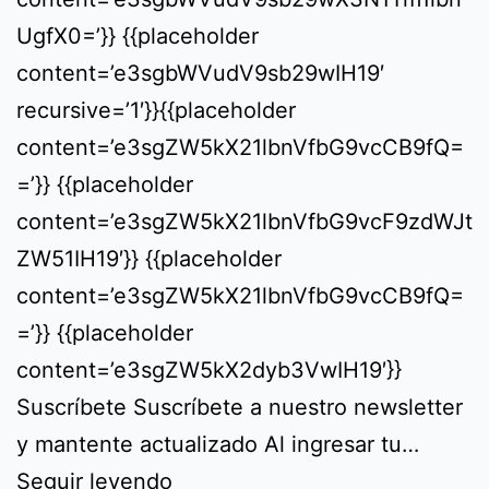
UgfX0=’}} {{placeholder
content=’e3sgbWVudV9sb29wIH19′
recursive=’1′}}{{placeholder
content=’e3sgZW5kX21lbnVfbG9vcCB9fQ=
=’}} {{placeholder
content=’e3sgZW5kX21lbnVfbG9vcF9zdWJt
ZW51IH19′}} {{placeholder
content=’e3sgZW5kX21lbnVfbG9vcCB9fQ=
=’}} {{placeholder
content=’e3sgZW5kX2dyb3VwIH19′}}
Suscríbete Suscríbete a nuestro newsletter
y mantente actualizado Al ingresar tu…
La
Seguir leyendo