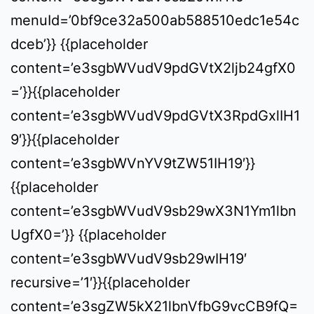
menuId=’0bf9ce32a500ab588510edc1e54c
dceb’}} {{placeholder
content=’e3sgbWVudV9pdGVtX2ljb24gfX0
=’}}{{placeholder
content=’e3sgbWVudV9pdGVtX3RpdGxlIH1
9′}}{{placeholder
content=’e3sgbWVnYV9tZW51IH19′}}
{{placeholder
content=’e3sgbWVudV9sb29wX3N1Ym1lbn
UgfX0=’}} {{placeholder
content=’e3sgbWVudV9sb29wIH19′
recursive=’1′}}{{placeholder
content=’e3sgZW5kX21lbnVfbG9vcCB9fQ=