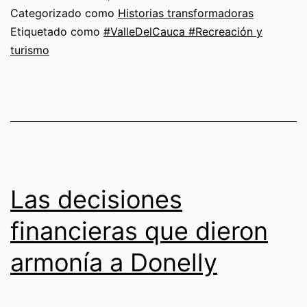
historia
Categorizado como
Historias transformadoras
de
Etiquetado como
#ValleDelCauca #Recreación y
turismo
Harold
Las decisiones
financieras que dieron
armonía a Donelly