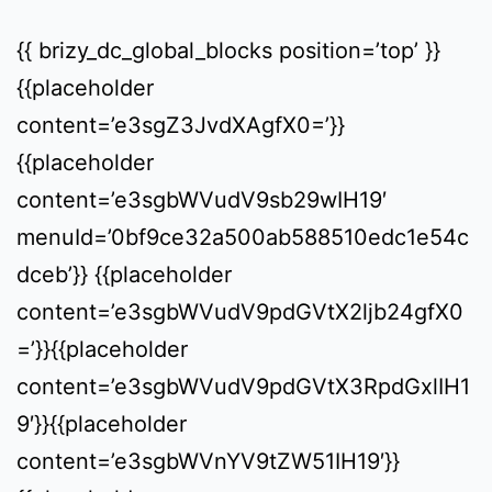
{{ brizy_dc_global_blocks position=’top’ }}
{{placeholder
content=’e3sgZ3JvdXAgfX0=’}}
{{placeholder
content=’e3sgbWVudV9sb29wIH19′
menuId=’0bf9ce32a500ab588510edc1e54c
dceb’}} {{placeholder
content=’e3sgbWVudV9pdGVtX2ljb24gfX0
=’}}{{placeholder
content=’e3sgbWVudV9pdGVtX3RpdGxlIH1
9′}}{{placeholder
content=’e3sgbWVnYV9tZW51IH19′}}