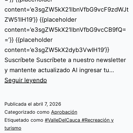
content=’e3sgZW5kX21lbnVfbG9vcF9zdWJt
ZW51IH19′}} {{placeholder
content=’e3sgZW5kX21lbnVfbG9vcCB9fQ=
=’}} {{placeholder
content=’e3sgZW5kX2dyb3VwIH19′}}
Suscríbete Suscríbete a nuestro newsletter
y mantente actualizado Al ingresar tu…
Aprender
Seguir leyendo
transforma
vidas
Publicada el
abril 7, 2026
Categorizado como
Aprobación
Etiquetado como
#ValleDelCauca #Recreación y
turismo