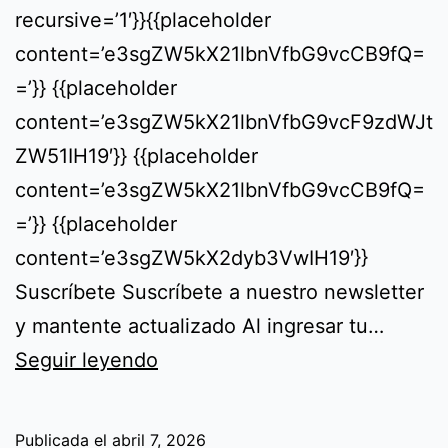
recursive=’1′}}{{placeholder
content=’e3sgZW5kX21lbnVfbG9vcCB9fQ=
=’}} {{placeholder
content=’e3sgZW5kX21lbnVfbG9vcF9zdWJt
ZW51IH19′}} {{placeholder
content=’e3sgZW5kX21lbnVfbG9vcCB9fQ=
=’}} {{placeholder
content=’e3sgZW5kX2dyb3VwIH19′}}
Suscríbete Suscríbete a nuestro newsletter
y mantente actualizado Al ingresar tu…
Aprender
Seguir leyendo
cambió
la
Publicada el
abril 7, 2026