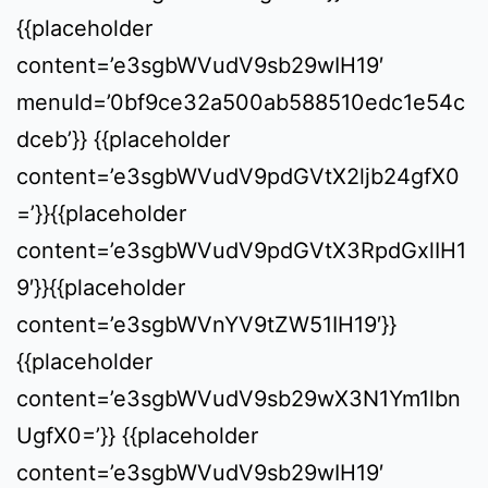
{{placeholder
content=’e3sgbWVudV9sb29wIH19′
menuId=’0bf9ce32a500ab588510edc1e54c
dceb’}} {{placeholder
content=’e3sgbWVudV9pdGVtX2ljb24gfX0
=’}}{{placeholder
content=’e3sgbWVudV9pdGVtX3RpdGxlIH1
9′}}{{placeholder
content=’e3sgbWVnYV9tZW51IH19′}}
{{placeholder
content=’e3sgbWVudV9sb29wX3N1Ym1lbn
UgfX0=’}} {{placeholder
content=’e3sgbWVudV9sb29wIH19′