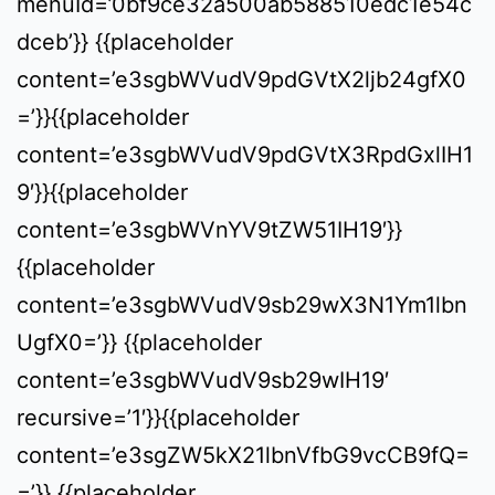
menuId=’0bf9ce32a500ab588510edc1e54c
dceb’}} {{placeholder
content=’e3sgbWVudV9pdGVtX2ljb24gfX0
=’}}{{placeholder
content=’e3sgbWVudV9pdGVtX3RpdGxlIH1
9′}}{{placeholder
content=’e3sgbWVnYV9tZW51IH19′}}
{{placeholder
content=’e3sgbWVudV9sb29wX3N1Ym1lbn
UgfX0=’}} {{placeholder
content=’e3sgbWVudV9sb29wIH19′
recursive=’1′}}{{placeholder
content=’e3sgZW5kX21lbnVfbG9vcCB9fQ=
=’}} {{placeholder