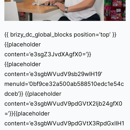
{{ brizy_dc_global_blocks position=’top’ }}
{{placeholder
content=’e3sgZ3JvdXAgfX0=’}}
{{placeholder
content=’e3sgbWVudV9sb29wIH19′
menuId=’0bf9ce32a500ab588510edc1e54c
dceb’}} {{placeholder
content=’e3sgbWVudV9pdGVtX2ljb24gfX0
=’}}{{placeholder
content=’e3sgbWVudV9pdGVtX3RpdGxlIH1