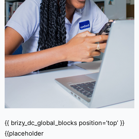
{{ brizy_dc_global_blocks position=’top’ }}
{{placeholder