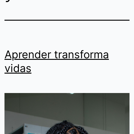
Aprender transforma
vidas