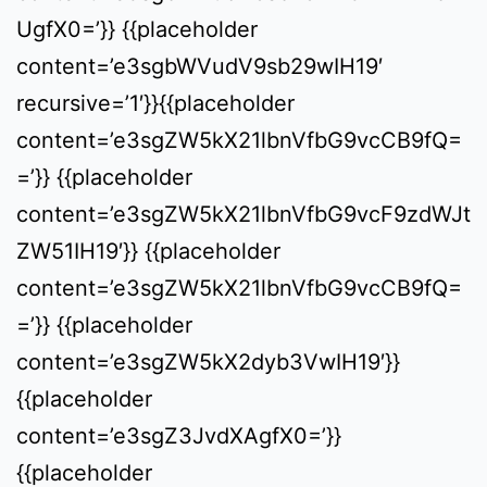
UgfX0=’}} {{placeholder
content=’e3sgbWVudV9sb29wIH19′
recursive=’1′}}{{placeholder
content=’e3sgZW5kX21lbnVfbG9vcCB9fQ=
=’}} {{placeholder
content=’e3sgZW5kX21lbnVfbG9vcF9zdWJt
ZW51IH19′}} {{placeholder
content=’e3sgZW5kX21lbnVfbG9vcCB9fQ=
=’}} {{placeholder
content=’e3sgZW5kX2dyb3VwIH19′}}
{{placeholder
content=’e3sgZ3JvdXAgfX0=’}}
{{placeholder