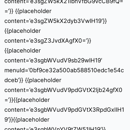
content=’e3sgZW5kX21lbnVfbG9vcCB9fQ=
=’}} {{placeholder
content=’e3sgZW5kX2dyb3VwIH19′}}
{{placeholder
content=’e3sgZ3JvdXAgfX0=’}}
{{placeholder
content=’e3sgbWVudV9sb29wIH19′
menuId=’0bf9ce32a500ab588510edc1e54c
dceb’}} {{placeholder
content=’e3sgbWVudV9pdGVtX2ljb24gfX0
=’}}{{placeholder
content=’e3sgbWVudV9pdGVtX3RpdGxlIH1
9′}}{{placeholder
content=’e3sgbWVnYV9tZW51IH19′}}