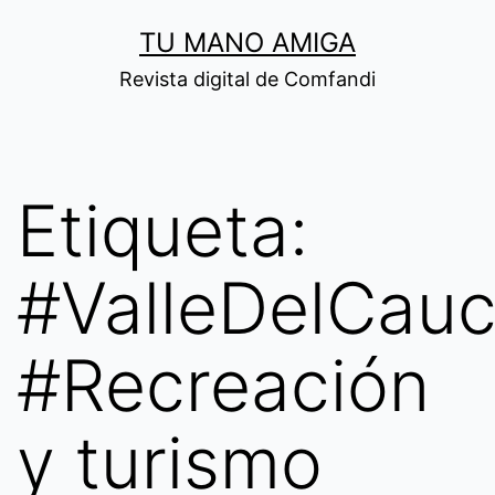
Saltar
TU MANO AMIGA
al
Revista digital de Comfandi
contenido
Etiqueta:
#ValleDelCau
#Recreación
y turismo