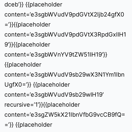
dceb’}} {{placeholder
content=’e3sgbWVudV9pdGVtX2ljb24gfX0
=’}}{{placeholder
content=’e3sgbWVudV9pdGVtX3RpdGxlIH1
9′}}{{placeholder
content=’e3sgbWVnYV9tZW51IH19′}}
{{placeholder
content=’e3sgbWVudV9sb29wX3N1Ym1lbn
UgfX0=’}} {{placeholder
content=’e3sgbWVudV9sb29wIH19′
recursive=’1′}}{{placeholder
content=’e3sgZW5kX21lbnVfbG9vcCB9fQ=
=’}} {{placeholder