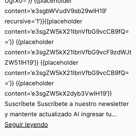
UgfX0=’}} {{placeholder
content=’e3sgbWVudV9sb29wIH19′
recursive=’1′}}{{placeholder
content=’e3sgZW5kX21lbnVfbG9vcCB9fQ=
=’}} {{placeholder
content=’e3sgZW5kX21lbnVfbG9vcF9zdWJt
ZW51IH19′}} {{placeholder
content=’e3sgZW5kX21lbnVfbG9vcCB9fQ=
=’}} {{placeholder
content=’e3sgZW5kX2dyb3VwIH19′}}
Suscríbete Suscríbete a nuestro newsletter
y mantente actualizado Al ingresar tu…
Aprender
Seguir leyendo
transforma