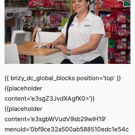
{{ brizy_dc_global_blocks position=’top’ }}
{{placeholder
content=’e3sgZ3JvdXAgfX0=’}}
{{placeholder
content=’e3sgbWVudV9sb29wIH19′
menuId=’0bf9ce32a500ab588510edc1e54c