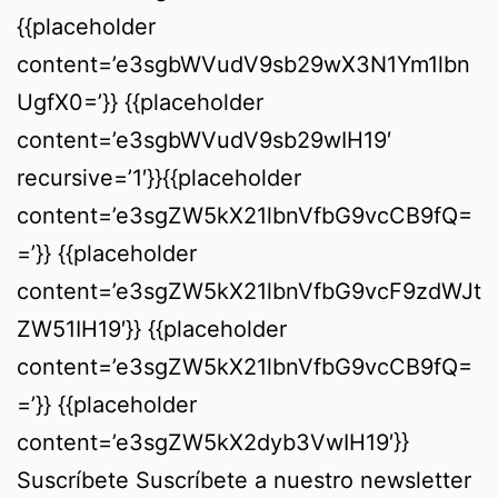
{{placeholder
content=’e3sgbWVudV9sb29wX3N1Ym1lbn
UgfX0=’}} {{placeholder
content=’e3sgbWVudV9sb29wIH19′
recursive=’1′}}{{placeholder
content=’e3sgZW5kX21lbnVfbG9vcCB9fQ=
=’}} {{placeholder
content=’e3sgZW5kX21lbnVfbG9vcF9zdWJt
ZW51IH19′}} {{placeholder
content=’e3sgZW5kX21lbnVfbG9vcCB9fQ=
=’}} {{placeholder
content=’e3sgZW5kX2dyb3VwIH19′}}
Suscríbete Suscríbete a nuestro newsletter