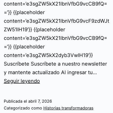
content=’e3sgZW5kX21lbnVfbG9vcCB9fQ=
=’}} {{placeholder
content=’e3sgZW5kX21lbnVfbG9vcF9zdWJt
ZW51IH19′}} {{placeholder
content=’e3sgZW5kX21lbnVfbG9vcCB9fQ=
=’}} {{placeholder
content=’e3sgZW5kX2dyb3VwIH19′}}
Suscríbete Suscríbete a nuestro newsletter
y mantente actualizado Al ingresar tu…
Las
Seguir leyendo
decisiones
financieras
Publicada el
abril 7, 2026
que
Categorizado como
Historias transformadoras