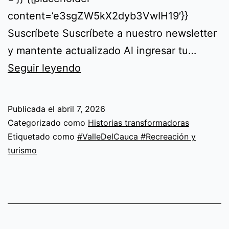
content=’e3sgZW5kX2dyb3VwIH19′}}
Suscríbete Suscríbete a nuestro newsletter
y mantente actualizado Al ingresar tu…
La
Seguir leyendo
decisión
que
Publicada el
abril 7, 2026
dio
Categorizado como
Historias transformadoras
tranquilidad
Etiquetado como
#ValleDelCauca #Recreación y
turismo
a
Tania