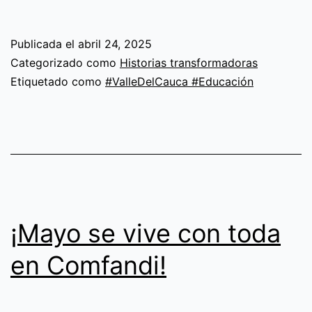
Comfandi:
tecnología
Publicada el
abril 24, 2025
con
Categorizado como
Historias transformadoras
propósito
Etiquetado como
#ValleDelCauca #Educación
para
cuidar
la
salud
de
los
¡Mayo se vive con toda
vallecaucanos
en Comfandi!