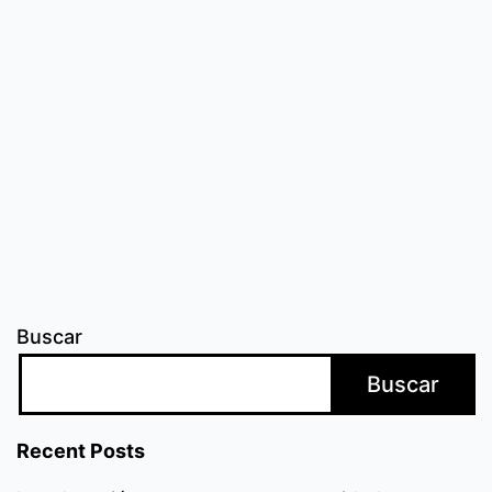
en
Comfandi!
Buscar
Buscar
Recent Posts