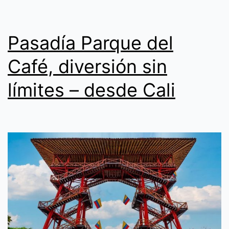
mayores
de
15
Pasadía Parque del
años)
Café, diversión sin
24
límites – desde Cali
de
mayo
Tuluá