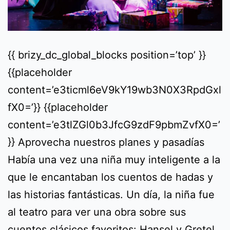
{{ brizy_dc_global_blocks position=’top’ }}
{{placeholder
content=’e3ticml6eV9kY19wb3N0X3RpdGxl
fX0=’}} {{placeholder
content=’e3tlZGl0b3JfcG9zdF9pbmZvfX0=’
}} Aprovecha nuestros planes y pasadías
Había una vez una niña muy inteligente a la
que le encantaban los cuentos de hadas y
las historias fantásticas. Un día, la niña fue
al teatro para ver una obra sobre sus
cuentos clásicos favoritos: Hansel y Gretel,