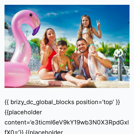
{{ brizy_dc_global_blocks position=’top’ }}
{{placeholder
content=’e3ticml6eV9kY19wb3N0X3RpdGxl
fX0=’}} {{placeholder