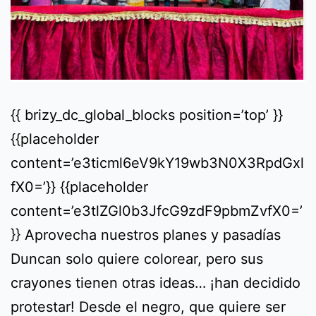
{{ brizy_dc_global_blocks position=’top’ }}
{{placeholder
content=’e3ticml6eV9kY19wb3N0X3RpdGxl
fX0=’}} {{placeholder
content=’e3tlZGl0b3JfcG9zdF9pbmZvfX0=’
}} Aprovecha nuestros planes y pasadías
Duncan solo quiere colorear, pero sus
crayones tienen otras ideas… ¡han decidido
protestar! Desde el negro, que quiere ser