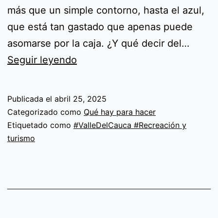
más que un simple contorno, hasta el azul,
que está tan gastado que apenas puede
asomarse por la caja. ¿Y qué decir del…
Obra
Seguir leyendo
de
teatro
Publicada el
abril 25, 2025
familiar:
Categorizado como
Qué hay para hacer
Los
Etiquetado como
#ValleDelCauca #Recreación y
turismo
Crayones
7
de
junio
2:00