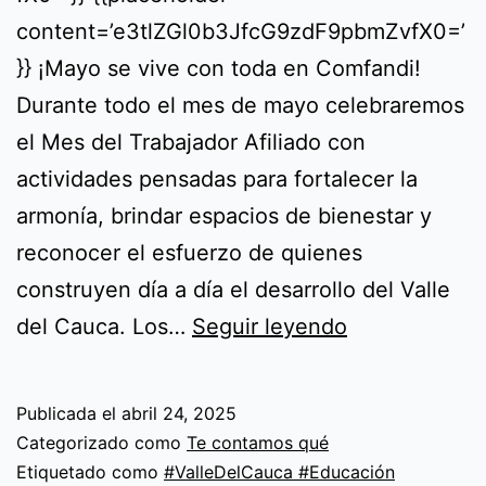
content=’e3tlZGl0b3JfcG9zdF9pbmZvfX0=’
}} ¡Mayo se vive con toda en Comfandi!
Durante todo el mes de mayo celebraremos
el Mes del Trabajador Afiliado con
actividades pensadas para fortalecer la
armonía, brindar espacios de bienestar y
reconocer el esfuerzo de quienes
construyen día a día el desarrollo del Valle
¡Mayo
del Cauca. Los…
Seguir leyendo
se
vive
Publicada el
abril 24, 2025
con
Categorizado como
Te contamos qué
toda
Etiquetado como
#ValleDelCauca #Educación