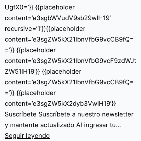
UgfX0=’}} {{placeholder
content=’e3sgbWVudV9sb29wIH19′
recursive=’1′}}{{placeholder
content=’e3sgZW5kX21lbnVfbG9vcCB9fQ=
=’}} {{placeholder
content=’e3sgZW5kX21lbnVfbG9vcF9zdWJt
ZW51IH19′}} {{placeholder
content=’e3sgZW5kX21lbnVfbG9vcCB9fQ=
=’}} {{placeholder
content=’e3sgZW5kX2dyb3VwIH19′}}
Suscríbete Suscríbete a nuestro newsletter
y mantente actualizado Al ingresar tu…
EmprendeTech
Seguir leyendo