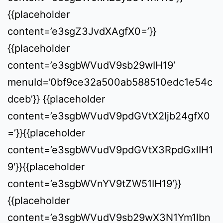
{{placeholder
content=’e3sgZ3JvdXAgfX0=’}}
{{placeholder
content=’e3sgbWVudV9sb29wIH19′
menuId=’0bf9ce32a500ab588510edc1e54c
dceb’}} {{placeholder
content=’e3sgbWVudV9pdGVtX2ljb24gfX0
=’}}{{placeholder
content=’e3sgbWVudV9pdGVtX3RpdGxlIH1
9′}}{{placeholder
content=’e3sgbWVnYV9tZW51IH19′}}
{{placeholder
content=’e3sgbWVudV9sb29wX3N1Ym1lbn