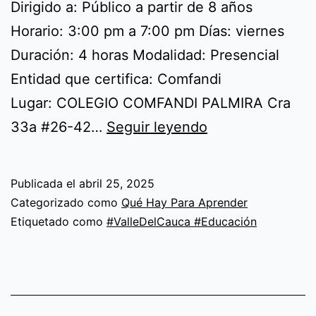
Dirigido a: Público a partir de 8 años
Horario: 3:00 pm a 7:00 pm Días: viernes
Duración: 4 horas Modalidad: Presencial
Entidad que certifica: Comfandi
Lugar: COLEGIO COMFANDI PALMIRA Cra
Cocina
33a #26-42…
Seguir leyendo
con
mamá:
Publicada el
abril 25, 2025
Pastas
Categorizado como
Qué Hay Para Aprender
artesanales
Etiquetado como
#ValleDelCauca #Educación
(Mamá
e
hijos