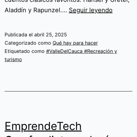
Obra
Aladdín y Rapunzel.…
Seguir leyendo
de
teatro
Publicada el
abril 25, 2025
La
Categorizado como
Qué hay para hacer
Revoluc
Etiquetado como
#ValleDelCauca #Recreación y
turismo
de
los
cuentos
EmprendeTech