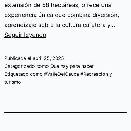
extensión de 58 hectáreas, ofrece una
experiencia única que combina diversión,
aprendizaje sobre la cultura cafetera y…
Pasadía
Seguir leyendo
Parque
del
Publicada el
abril 25, 2025
Café,
Categorizado como
Qué hay para hacer
diversión
Etiquetado como
#ValleDelCauca #Recreación y
turismo
sin
límites
–
desde
Cali