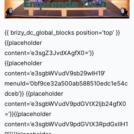
{{ brizy_dc_global_blocks position=’top’ }}
{{placeholder
content=’e3sgZ3JvdXAgfX0=’}}
{{placeholder
content=’e3sgbWVudV9sb29wIH19′
menuId=’0bf9ce32a500ab588510edc1e54c
dceb’}} {{placeholder
content=’e3sgbWVudV9pdGVtX2ljb24gfX0
=’}}{{placeholder
content=’e3sgbWVudV9pdGVtX3RpdGxlIH1