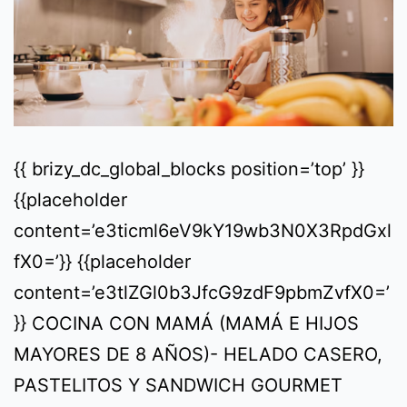
{{ brizy_dc_global_blocks position=’top’ }}
{{placeholder
content=’e3ticml6eV9kY19wb3N0X3RpdGxl
fX0=’}} {{placeholder
content=’e3tlZGl0b3JfcG9zdF9pbmZvfX0=’
}} COCINA CON MAMÁ (MAMÁ E HIJOS
MAYORES DE 8 AÑOS)- HELADO CASERO,
PASTELITOS Y SANDWICH GOURMET