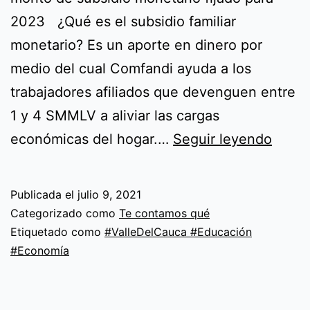
2023 ¿Qué es el subsidio familiar
monetario? Es un aporte en dinero por
medio del cual Comfandi ayuda a los
trabajadores afiliados que devenguen entre
1 y 4 SMMLV a aliviar las cargas
Subsi
económicas del hogar.…
Seguir leyendo
monet
un
Publicada el
julio 9, 2021
aport
Categorizado como
Te contamos qué
para
Etiquetado como
#ValleDelCauca #Educación
#Economía
tu
progr