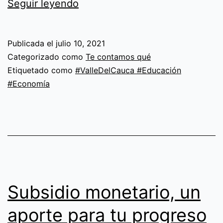
Una
Seguir leyendo
mano
amiga
Publicada el
julio 10, 2021
está
Categorizado como
Te contamos qué
presente
Etiquetado como
#ValleDelCauca #Educación
#Economía
cuando
más
la
necesitas
Subsidio monetario, un
aporte para tu progreso