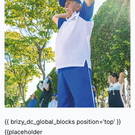
{{ brizy_dc_global_blocks position=’top’ }}
{{placeholder