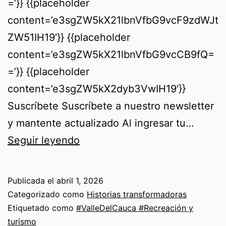
=’}} {{placeholder
content=’e3sgZW5kX21lbnVfbG9vcF9zdWJt
ZW51IH19′}} {{placeholder
content=’e3sgZW5kX21lbnVfbG9vcCB9fQ=
=’}} {{placeholder
content=’e3sgZW5kX2dyb3VwIH19′}}
Suscríbete Suscríbete a nuestro newsletter
y mantente actualizado Al ingresar tu…
Bienestar
Seguir leyendo
sin
punto
Publicada el
abril 1, 2026
final
Categorizado como
Historias transformadoras
Etiquetado como
#ValleDelCauca #Recreación y
turismo