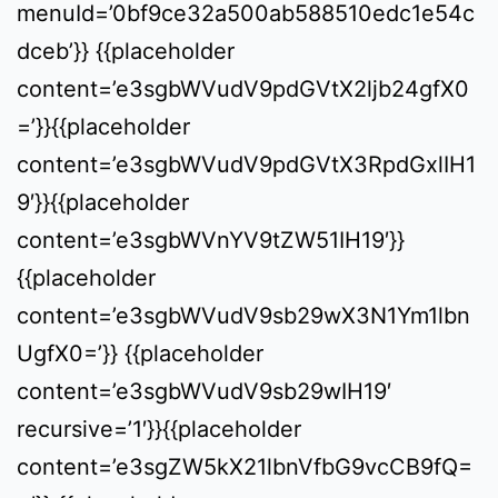
menuId=’0bf9ce32a500ab588510edc1e54c
dceb’}} {{placeholder
content=’e3sgbWVudV9pdGVtX2ljb24gfX0
=’}}{{placeholder
content=’e3sgbWVudV9pdGVtX3RpdGxlIH1
9′}}{{placeholder
content=’e3sgbWVnYV9tZW51IH19′}}
{{placeholder
content=’e3sgbWVudV9sb29wX3N1Ym1lbn
UgfX0=’}} {{placeholder
content=’e3sgbWVudV9sb29wIH19′
recursive=’1′}}{{placeholder
content=’e3sgZW5kX21lbnVfbG9vcCB9fQ=