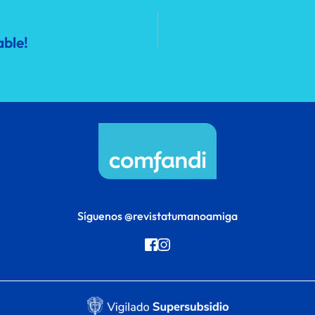
able!
Síguenos 
@revistatumanoamiga