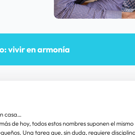
o: vivir en armonía
 en casa…
 de hoy, todos estos nombres suponen el mismo reto:
equeños. Una tarea que, sin duda, requiere disciplin