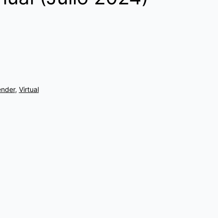
ender
,
Virtual