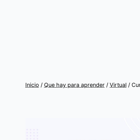
Saltar
al
contenido
Inicio
/
Que hay para aprender
/
Virtual
/ Cu