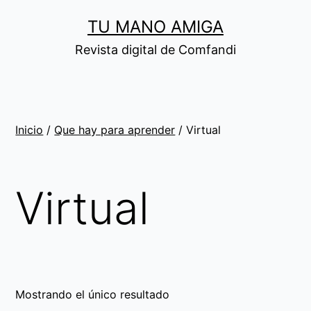
Saltar
TU MANO AMIGA
al
Revista digital de Comfandi
contenido
Inicio
/
Que hay para aprender
/ Virtual
Virtual
Mostrando el único resultado