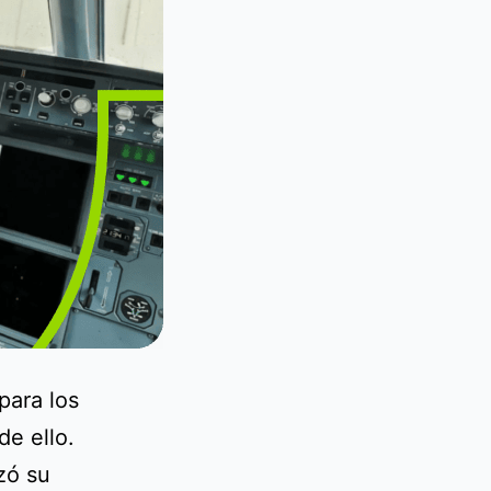
para los
e ello.
zó su