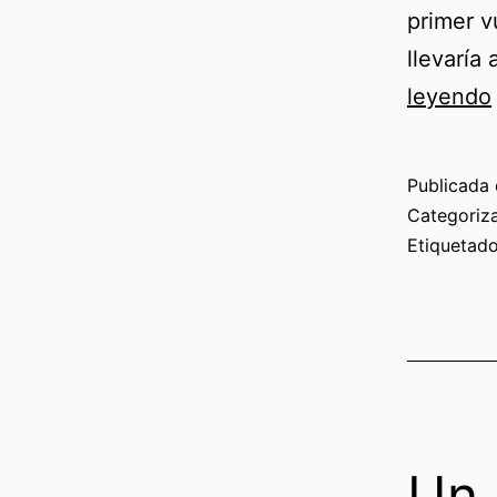
primer v
llevaría
leyendo
Publicada 
Categori
Etiqueta
Un 