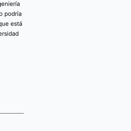
geniería
o podría
 que está
ersidad