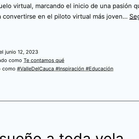
uelo virtual, marcando el inicio de una pasión q
 a convertirse en el piloto virtual más joven…
Seg
Volando
alto:
Juan
el
junio 12, 2023
Sebastián
zado como
Te contamos qué
Mazuera,
do como
#ValleDelCauca #Inspiración #Educación
el
piloto
virtual
más
joven
de
sueño a toda vela