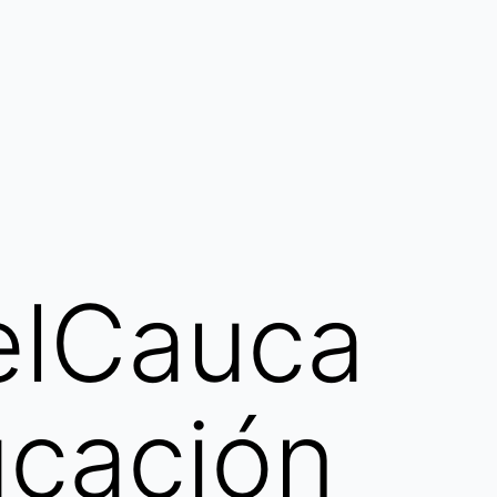
elCauca
ucación