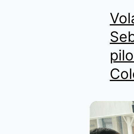
Vol
Seb
pil
Col