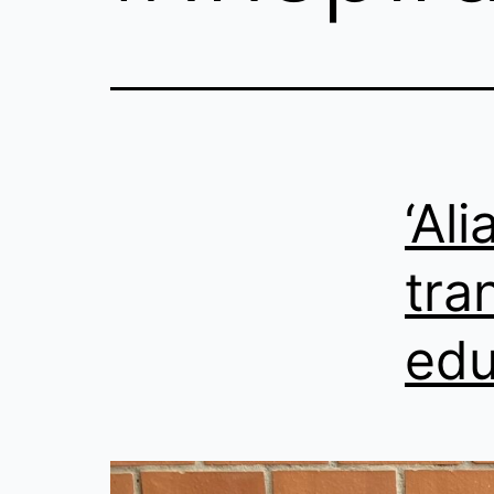
‘Al
tra
edu