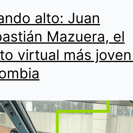
calidad
ando alto: Juan
astián Mazuera, el
oto virtual más jove
ombia