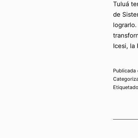
Tuluá te
de Siste
lograrlo
transfor
Icesi, l
Publicada 
Categori
Etiqueta