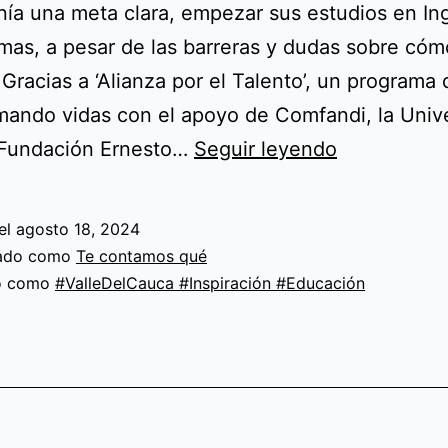
nía una meta clara, empezar sus estudios en In
mas, a pesar de las barreras y dudas sobre cóm
. Gracias a ‘Alianza por el Talento’, un programa
mando vidas con el apoyo de Comfandi, la Univ
‘Alianza
a Fundación Ernesto…
Seguir leyendo
por
el
el
agosto 18, 2024
Talento’
zado como
Te contamos qué
transforma
do como
#ValleDelCauca #Inspiración #Educación
vidas
con
educación
de