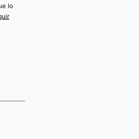
ue lo
uir