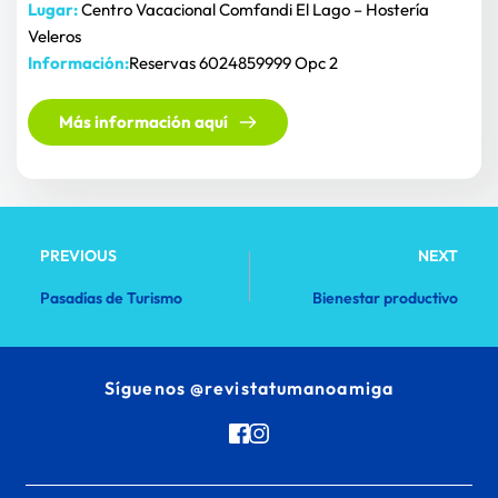
Lugar:
 Centro Vacacional Comfandi El Lago – Hostería 
Veleros 
Información:
Reservas 6024859999 Opc 2
Más información aquí
PREVIOUS
NEXT
Pasadías de Turismo
Bienestar productivo
Síguenos 
@revistatumanoamiga