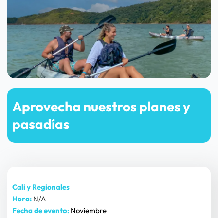
Aprovecha nuestros planes y 
pasadías
Cali y Regionales
Hora:
N/A
Fecha de evento: 
Noviembre