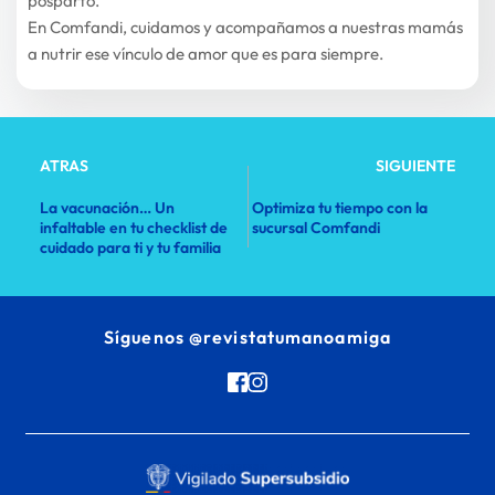
posparto.
En Comfandi, cuidamos y acompañamos a nuestras mamás 
a nutrir ese vínculo de amor que es para siempre.
ATRAS
SIGUIENTE
La vacunación… Un
Optimiza tu tiempo con la
infaltable en tu checklist de
sucursal Comfandi
cuidado para ti y tu familia
Síguenos 
@revistatumanoamiga