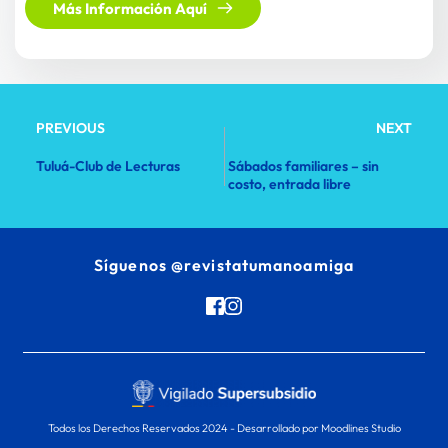
Más Información Aquí
PREVIOUS
NEXT
Tuluá-Club de Lecturas
Sábados familiares – sin
costo, entrada libre
Síguenos 
@revistatumanoamiga
Todos los Derechos Reservados 2024 - 
Desarrollado por Moodlines Studio