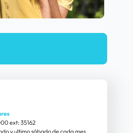
ares
00 ext: 35162
ndo y ultimo sábado de cada mes.