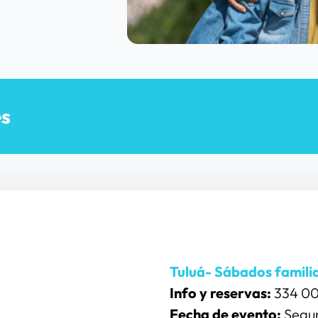
es
Tuluá- Sábados famili
Info y reservas:
 334 00
Fecha de evento:
 Segu