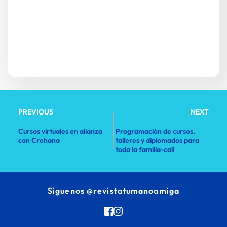
PREVIOUS
NEXT
Cursos virtuales en alianza
Programación de cursos,
con Crehana
talleres y diplomados para
toda la familia-cali
Síguenos 
@revistatumanoamiga