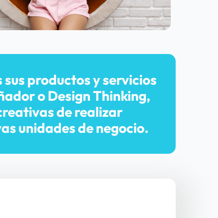
us productos y servicios 
ñador o Design Thinking, 
eativas de realizar 
vas unidades de negocio.